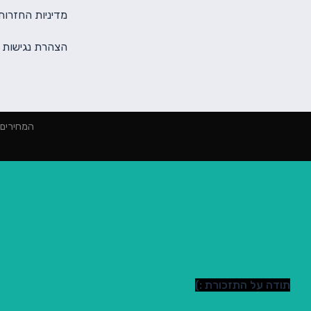
מדיניות החזרות
הצהרת נגישות
המחירים הינם למינימום 2000 ₪ הז
תודה על התזכורת :)