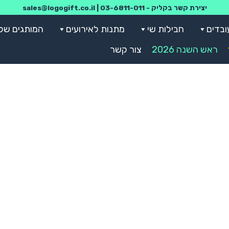
יצירת קשר בקליק -
03-6811-011
|
sales@logogift.co.il
ובדים
חבילות שי
מתנות לאירועים
המותגים שלנ
ראש השנה 2026
צור קשר