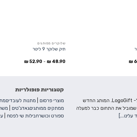
שלוקרים ממותגים
תיק שלוקר 9 ליטר
₪
52.90
-
₪
48.90
₪
6
קטגוריות פופולריות
ברוכים הבאים ל- LogoGift. המותג החדש
מוצרי פרסום
|
מתנות לעובדים
מתנ
 שמוביל את התחום כבר למעלה
ממתקים ממותגים
גאדג'טים
|
משחק
 עלינו...]
ספורט וכושר
חבילות שי לפסח
|
עצ