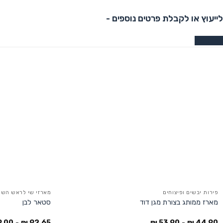
לייעוץ או לקבלת פרטים נוספים -
צרו קשר
פירות יבשים ופיצוחים
מארזי שי לראש השנ
מארז ממותג בצורת מגן דוד
סטאר לבן
9.00
-
₪
92.65
₪
53.90
-
₪
44.90