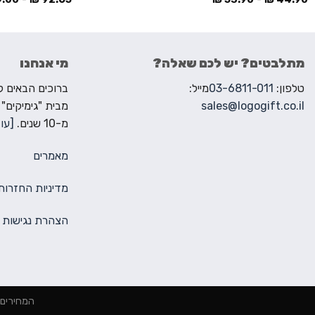
מתלבטים? יש לכם שאלה?
מי אנחנו
טלפון:
03-6811-011
מייל:
sales@logogift.co.il
מבית "גימיקים"
מ-10 שנים.
[עוד
מאמרים
מדיניות החזרות
הצהרת נגישות
המחירים הינם למינימום 2000 ₪ הז