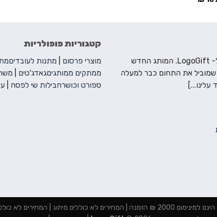
קטגוריות פופולריות
ברוכים הבאים ל- LogoGift. המותג החדש
מוצרי פרסום
|
מתנות לעובדים
מתנ
 שמוביל את התחום כבר למעלה
ממתקים ממותגים
גאדג'טים
|
משחק
 עלינו...]
ספורט וכושר
חבילות שי לפסח
|
עצ
מנה | המחירים לא כוללים מיתוג | המחירים לא כוללים מע"מ