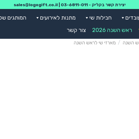
יצירת קשר בקליק -
03-6811-011
|
sales@logogift.co.il
ובדים
חבילות שי
מתנות לאירועים
המותגים שלנ
ראש השנה 2026
צור קשר
ש השנה
/
מארזי שי לראש השנה