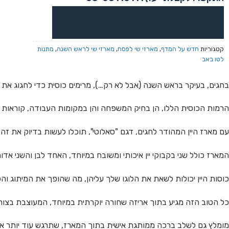
או צרו קשר בוואטסאפ לקבלת ייעוץ
קטגוריות
חדש על המדף
,
מארזי שי לפסח
,
מארזי שי לראש השנה
,
מתנות
לטו באב
בחגים, בעיקר בראש השנה (אבל לא רק…), מרימים כוסית כדי לחגוג את 
הרמות הכוסית הללו, הן בחיק המשפחה והן במקומות העבודה, קוראות לכו
עם מארז היין המהודר לחגים, דגם "סאלוטי", תוכלו לעשות בדיוק את זה.
המארז כולל שני בקבוקי יין איכותי ומשובח במיוחד, האחד לבן והשני אדום,
כוסות היין יכולות לשאת את הלוגו שלך עליהן, מה שהופך את המיתוג והפ
כל הטוב הזה מגיע בתוך אריזה שחורה יוקרתית במיוחד, המעוצבת בצורה 
מומלץ גם לשלב ברכה ממותגת אישית בתוך המארז, שתרגש עוד יותר א