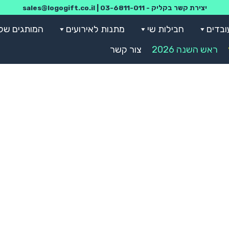
יצירת קשר בקליק -
03-6811-011
|
sales@logogift.co.il
ובדים
חבילות שי
מתנות לאירועים
המותגים שלנ
ראש השנה 2026
צור קשר