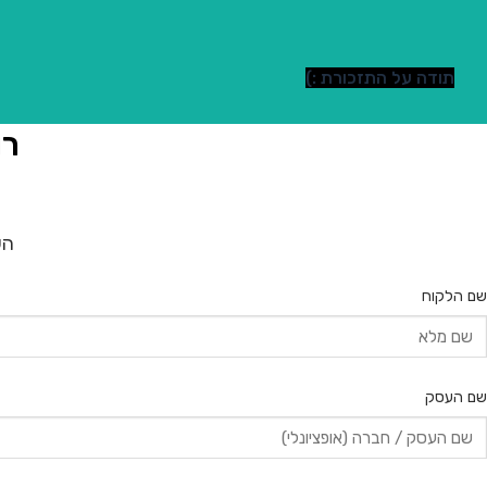
תודה על התזכורת :)
רו
הש
שם הלקוח
שם העסק