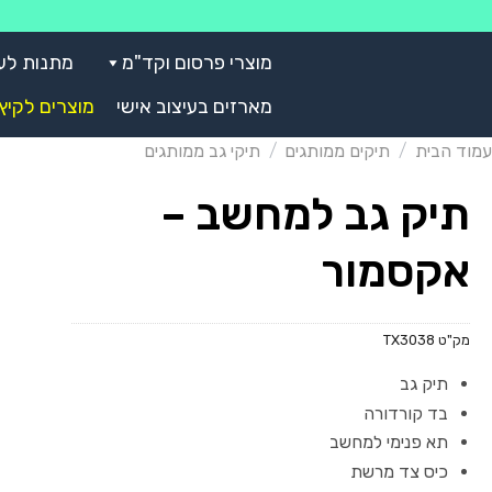
Skip
to
מוצרי פרסום וקד"מ
מתנות לע
content
מארזים בעיצוב אישי
מוצרים לקיץ
עמוד הבית
/
תיקים ממותגים
/
תיקי גב ממותגים
תיק גב למחשב –
אקסמור
מק"ט
TX3038
תיק גב
בד קורדורה
תא פנימי למחשב
כיס צד מרשת