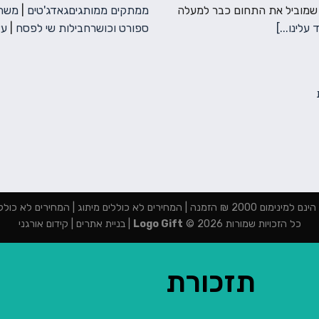
 שמוביל את התחום כבר למעלה
ממתקים ממותגים
גאדג'טים
|
משחק
 עלינו...]
ספורט וכושר
חבילות שי לפסח
|
עצ
מנה | המחירים לא כוללים מיתוג | המחירים לא כוללים מע"מ
כל הזכויות שמורות 2026 ©
Logo Gift
|
בניית אתרים
|
קידום אורגני
תזכורת