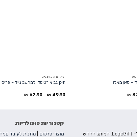
ספר
תיקים ממותגים
ד – סאן מאלו
תיק גב אורטופדי למחשב נייד – פריס
₪
62.90
-
₪
49.90
₪
3
קטגוריות פופולריות
ברוכים הבאים ל- LogoGift. המותג החדש
מוצרי פרסום
|
מתנות לעובדים
מתנ