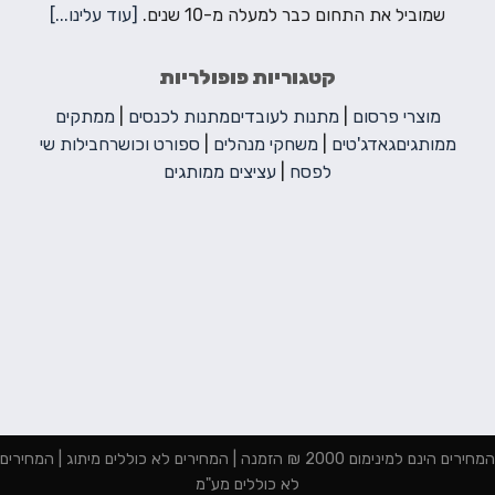
שמוביל את התחום כבר למעלה מ-10 שנים.
[עוד עלינו...]
קטגוריות פופולריות
מוצרי פרסום
|
מתנות לעובדים
מתנות לכנסים
|
ממתקים
ממותגים
גאדג'טים
|
משחקי מנהלים
|
ספורט וכושר
חבילות שי
לפסח
|
עציצים ממותגים
המחירים הינם למינימום 2000 ₪ הזמנה | המחירים לא כוללים מיתוג | המחירים
לא כוללים מע"מ