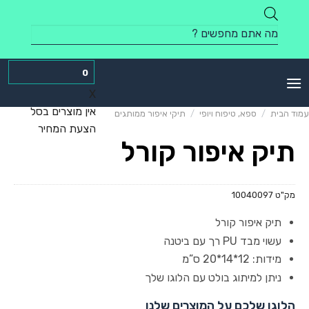
Skip
to
Products
content
search
0
X
אין מוצרים בסל
עמוד הבית
/
ספא, טיפוח ויופי
/
תיקי איפור ממותגים
הצעת המחיר
תיק איפור קורל
מק"ט
10040097
תיק איפור קורל
עשוי מבד PU רך עם ביטנה
מידות: 12*14*20 ס”מ
ניתן למיתוג בולט עם הלוגו שלך
הלוגו שלכם על המוצרים שלנו