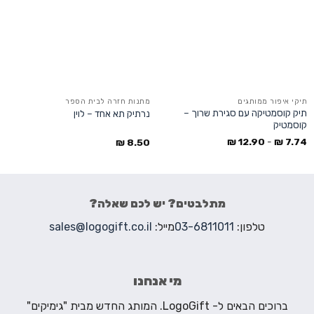
תיקי איפור ממותגים
מתנות חזרה לבית הספר
תיק קוסמטיקה עם סגירת שרוך –
נרתיק תא אחד – לוין
קוסמטיק
₪
12.90
-
₪
7.74
₪
8.50
מתלבטים? יש לכם שאלה?
טלפון:
03-6811011
מייל:
sales@logogift.co.il
מי אנחנו
ברוכים הבאים ל- LogoGift. המותג החדש מבית "גימיקים"