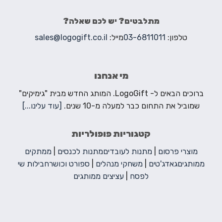
מתלבטים? יש לכם שאלה?
טלפון:
03-6811011
מייל:
sales@logogift.co.il
מי אנחנו
ברוכים הבאים ל- LogoGift. המותג החדש מבית "גימיקים"
שמוביל את התחום כבר למעלה מ-10 שנים.
[עוד עלינו...]
קטגוריות פופולריות
מוצרי פרסום
|
מתנות לעובדים
מתנות לכנסים
|
ממתקים
ממותגים
גאדג'טים
|
משחקי מנהלים
|
ספורט וכושר
חבילות שי
לפסח
|
עציצים ממותגים