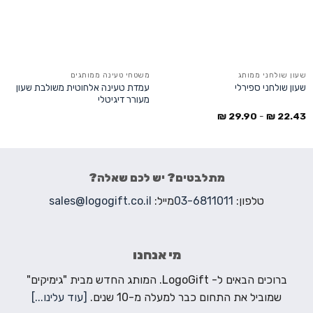
שעון שולחני ממותג
משטחי טעינה ממותגים
עמדת טעינה אלחוטית משולבת שעון
שעון שולחני ספירלי
מעורר דיגיטלי
₪
29.90
-
₪
22.43
מתלבטים? יש לכם שאלה?
טלפון:
03-6811011
מייל:
sales@logogift.co.il
מי אנחנו
ברוכים הבאים ל- LogoGift. המותג החדש מבית "גימיקים"
שמוביל את התחום כבר למעלה מ-10 שנים.
[עוד עלינו...]