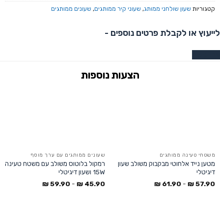
קטגוריות
שעון שולחני ממותג
,
שעוני קיר ממותגים
,
שעונים ממותגים
לייעוץ או לקבלת פרטים נוספים -
צרו קשר
משטחי טעינה ממותגים
שעונים ממותגים עם ערך מוסף
מטען נייד אלחוטי מבקבוק משולב שעון
רמקול בלוטוס משולב עם משטח טעינה
דיגיטלי
15W ושעון דיגיטלי
₪
59.90
-
₪
45.90
₪
61.90
-
₪
57.90