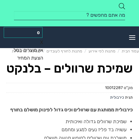
Skip
to
Products
content
search
0
X
אין מוצרים בסל
עמוד הבית
/
מתנות לפי אירוע
/
מתנות לחורף לעובדים
/
שמיכות וכרבוליות
הצעת המחיר
שמיכת שרוולים – בלנקט
מק"ט
10012287
תגית
כירבולית
כירבולית ממותגת עם שרוולים וכיס גדול לפינוק מושלם בחורף
שמיכת שרוולים גדולה ואיכותית
עשויה בד פליז נעים למגע ומחמם
משולבת עם שרוולים לחופש תנועה מושלם