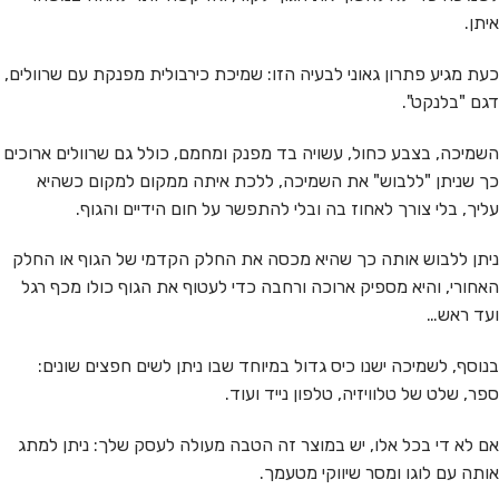
איתן.
כעת מגיע פתרון גאוני לבעיה הזו: שמיכת כירבולית מפנקת עם שרוולים,
דגם "בלנקט".
השמיכה, בצבע כחול, עשויה בד מפנק ומחמם, כולל גם שרוולים ארוכים
כך שניתן "ללבוש" את השמיכה, ללכת איתה ממקום למקום כשהיא
עליך, בלי צורך לאחוז בה ובלי להתפשר על חום הידיים והגוף.
ניתן ללבוש אותה כך שהיא מכסה את החלק הקדמי של הגוף או החלק
האחורי, והיא מספיק ארוכה ורחבה כדי לעטוף את הגוף כולו מכף רגל
ועד ראש…
בנוסף, לשמיכה ישנו כיס גדול במיוחד שבו ניתן לשים חפצים שונים:
ספר, שלט של טלוויזיה, טלפון נייד ועוד.
אם לא די בכל אלו, יש במוצר זה הטבה מעולה לעסק שלך: ניתן למתג
אותה עם לוגו ומסר שיווקי מטעמך.