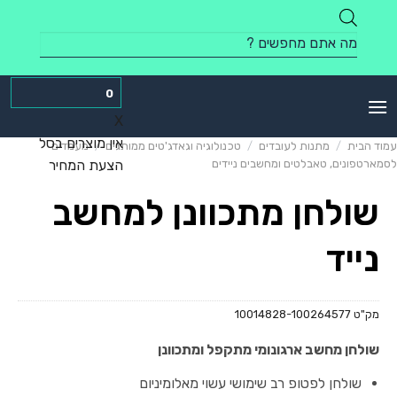
Skip
to
Products
content
search
0
X
אין מוצרים בסל
עמוד הבית
/
מתנות לעובדים
/
טכנולוגיה וגאדג'טים ממותגים
/
מעמדים
לסמארטפונים, טאבלטים ומחשבים ניידים
הצעת המחיר
שולחן מתכוונן למחשב
נייד
מק"ט
10014828-100264577
שולחן מחשב ארגונומי מתקפל ומתכוונן
שולחן לפטופ רב שימושי עשוי מאלומיניום