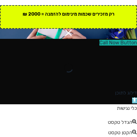
רק מזכירים שכמות מינימום להזמנה = 2000 ₪
Call Now Button
דילוג לתוכן
תח
רגל
כלי נגישות
גישות
הגדל טקסט
הקטן טקסט