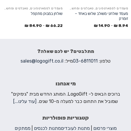
מעמדים לסמארטפונים, טאבלטים ומחשבים ניידים
מעמדים לסמארטפונים, טאבלטים ומחשבים ניידים
מעמד שולחני משולב שלוש באחד –
שולחן במבוק מתקפל
זומרק
₪
14.90
-
₪
8.94
₪
84.90
-
₪
66.22
מתלבטים? יש לכם שאלה?
טלפון:
03-6811011
מייל:
sales@logogift.co.il
מי אנחנו
ברוכים הבאים ל- LogoGift. המותג החדש מבית "גימיקים"
שמוביל את התחום כבר למעלה מ-10 שנים.
[עוד עלינו...]
קטגוריות פופולריות
מוצרי פרסום
|
מתנות לעובדים
מתנות לכנסים
|
ממתקים