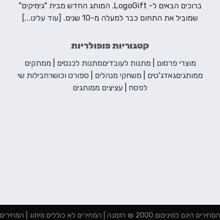
ברוכים הבאים ל- LogoGift. המותג החדש מבית "גימיקים"
שמוביל את התחום כבר למעלה מ-10 שנים.
[עוד עלינו...]
קטגוריות פופולריות
מוצרי פרסום
|
מתנות לעובדים
מתנות לכנסים
|
ממתקים
ממותגים
גאדג'טים
|
משחקי מנהלים
|
ספורט וכושר
חבילות שי
לפסח
|
עציצים ממותגים
המחירים הינם למינימום 2000 ₪ הזמנה | המחירים לא כוללים מיתוג | המחירים