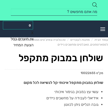
Skip
to
Products
content
search
0
X
אין מוצרים בסל
עמוד הבית
/
מתנות לעובדים
/
טכנולוגיה וגאדג'טים ממותגים
/
מעמדים
לסמארטפונים, טאבלטים ומחשבים ניידים
הצעת המחיר
שולחן במבוק מתקפל
מק"ט
10022655
שולחן במבוק מתקפל איכותי קל לנשיאה לכל מקום
עשוי עץ במבוק בגימור איכותי
אידיאלי לעבודה על מחשבים ניידים
גובה רגליים ניתן לכוונון