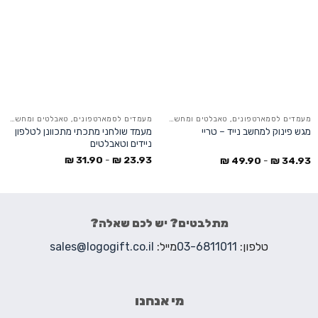
מעמדים לסמארטפונים, טאבלטים ומחשבים ניידים
מעמדים לסמארטפונים, טאבלטים ומחשבים ניידים
מעמד שולחני מתכתי מתכוונן לטלפון
מגש פינוק למחשב נייד – טריי
ניידים וטאבלטים
₪
31.90
-
₪
23.93
₪
49.90
-
₪
34.93
מתלבטים? יש לכם שאלה?
טלפון:
03-6811011
מייל:
sales@logogift.co.il
מי אנחנו