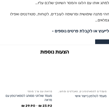
למתג אותו עם הלוגו והמסר השיווקי שלכם עליו…
זוהי מתנה שימושית ומרשימה לעובדים, לקוחות, סטודנטים ואפילו
גמלאים…
לייעוץ או לקבלת פרטים נוספים -
צרו קשר
מעמדים לסמארטפונים, טאבלטים ומחשבים ניידים
מראות עם ערך מוסף
מעמד שולחני ממותג לסמארטפון עם
מעמד לטלפון בייצור אישי
מראה
₪
29.90
-
₪
23.92