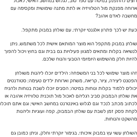
רוצים להתפנק במיטה עם ספר טוב, לגלוש במחשב האישי, לאכול
ארוחה מפנקת מול הטלוויזיה או לתת מתנה שימושית ומקסימה עם
מחשבה לאדם אהוב?
כעת יש לכך פתרון אלגנטי יוקרתי, עם שולחן במבוק מתקפל.
שולחן במבוק מתקפל הוא מוצר המותאם אישית לכל משתמש, ניתן
לנשיאה בקלות ומתאים למגוון פעילויות גם בבית וגם בחוץ ויכול להפוך
להיות חלק מהשימוש היומיומי הטבעי והנוח שלכם.
זהו מוצר שימושי לכל בני המשפחה: הילדים יוכלו ליהנות משולחן
הפטנט ליצירה, ציור, קריאה, משחק וארוחת ילדים טעימה; סטודנטים
יכולים ללמוד בקלות ונוחות במיטה; הסבים יוכלו לשבת בנוחות ולהניח
את שולחן הבמבוק סביב רגליהם לאכול מול תוכנית טלוויזיה אהובה או
לכתוב מכתב לנכד וגם לגלוש באינטרנט במחשב האישי; וגם אתם תוכלו
לקחת פסק זמן לשבת עם שולחן הבמבוק, קפה ועוגיות וליהנות
מהשקט והנוחות.
השולחן עשוי עץ במבוק איכותי, בגימור יוקרתי וחלק, וניתן כמובן גם