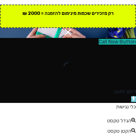
רק מזכירים שכמות מינימום להזמנה = 2000 ₪
Call Now Button
דילוג לתוכן
תח
רגל
כלי נגישות
גישות
הגדל טקסט
הקטן טקסט