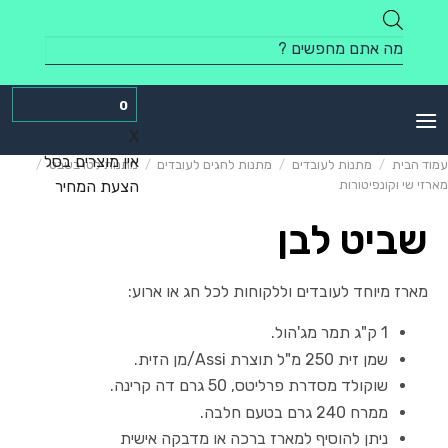
Skip
to
Products
content
search
0
X
אין מוצרים בסל
עמוד הבית
/
מתנות לעובדים
/
מתנות לחגים לעובדים
/
מתנות לטו בשבט
/
מארזי שי וקונפיטורות
הצעת המחיר
שביט לבן
מארז מיוחד לעובדים וללקוחות לכל חג או ארוע:
1 ק"ג תמר מג'הול.
שמן זית 250 מ"ל תוצרת Assi/מן הזית.
שוקולד מסדרת פרליטס, 50 גרם דה קרינה.
ממרח 240 גרם בטעם חלבה.
ניתן להוסיף למארז ברכה או מדבקה אישית