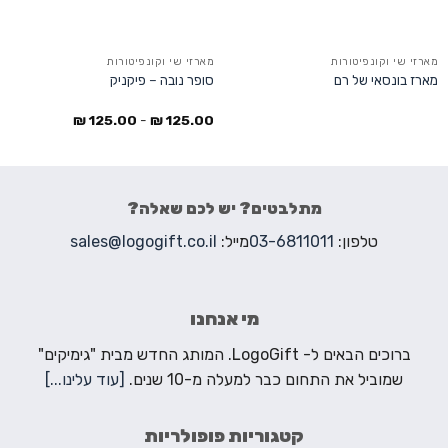
מארזי שי וקונפיטורות
מארזי שי וקונפיטורות
מארז בונסאי של רם
סופר נובה – פיקניק
₪
125.00
-
₪
125.00
מתלבטים? יש לכם שאלה?
טלפון:
03-6811011
מייל:
sales@logogift.co.il
מי אנחנו
ברוכים הבאים ל- LogoGift. המותג החדש מבית "גימיקים"
שמוביל את התחום כבר למעלה מ-10 שנים.
[עוד עלינו...]
קטגוריות פופולריות