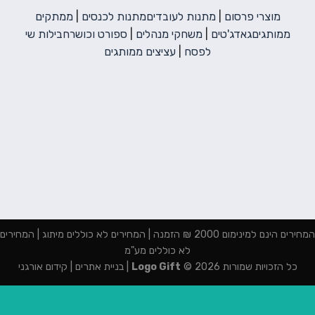
מוצרי פרסום
|
מתנות לעובדים
מתנות לכנסים
|
ממתקים
ממותגים
גאדג'טים
|
משחקי מנהלים
|
ספורט וכושר
חבילות שי
לפסח
|
עציצים ממותגים
המחירים הינם למינימום 2000 ₪ הזמנה | המחירים לא כוללים מיתוג | המחירים
לא כוללים מע"מ
כל הזכויות שמורות 2026 ©
Logo Gift
|
בניית אתרים
|
קידום אורגני