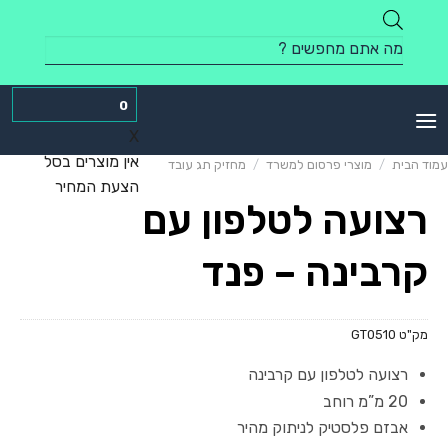
Skip
to
Products
content
search
0
X
אין מוצרים בסל
עמוד הבית
/
מוצרי פרסום למשרד
/
מחזיק תג עובד
הצעת המחיר
רצועה לטלפון עם
קרבינה – פנד
מק"ט
GT0510
רצועה לטלפון עם קרבינה
20 מ”מ רוחב
אבזם פלסטיק לניתוק מהיר