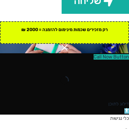
שליחה
רק מזכירים שכמות מינימום להזמנה = 2000 ₪
Call Now Button
דילוג לתוכן
תח
רגל
כלי נגישות
גישות