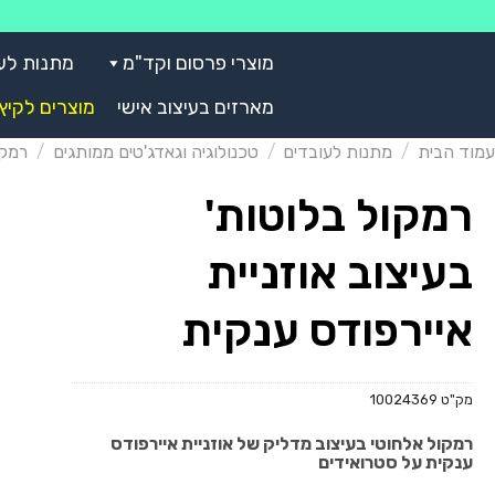
Skip
to
מוצרי פרסום וקד"מ
מתנות לע
content
מארזים בעיצוב אישי
מוצרים לקיץ
עמוד הבית
/
מתנות לעובדים
/
טכנולוגיה וגאדג'טים ממותגים
/
רמקו
רמקול בלוטות'
בעיצוב אוזניית
איירפודס ענקית
מק"ט
10024369
רמקול אלחוטי בעיצוב מדליק של אוזניית איירפודס
ענקית על סטרואידים