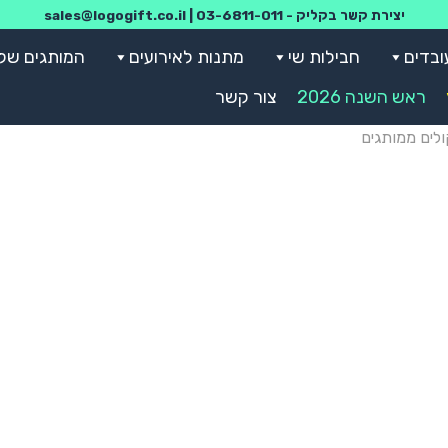
יצירת קשר בקליק -
03-6811-011
|
sales@logogift.co.il
ובדים
חבילות שי
מתנות לאירועים
המותגים שלנ
ראש השנה 2026
צור קשר
לים ממותגים