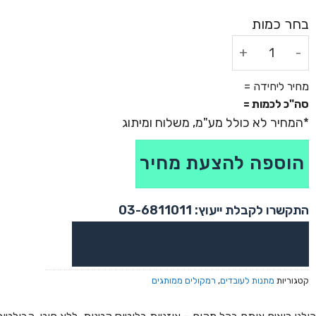
כמות של רמקול בלוטות' בעיצוב אוזניית איירפודס ענקית
מחיר ליחידה =
סה"כ לכמות =
הוספה להצעת מחיר
התקשרו לקבלת ייעוץ: 03-6811011
או צרו קשר בוואטסאפ לקבלת ייעוץ
קטגוריות
מתנות לעובדים
,
רמקולים ממותגים