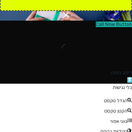
Call Now Button
דילוג לתוכן
תח
רגל
כלי נגישות
גישות
הגדל טקסט
הקטן טקסט
גווני אפור
ניגודיות גבוהה