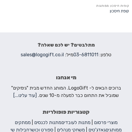
קופות חיסכון ממותגות
קופת חיסכון
מתלבטים? יש לכם שאלה?
טלפון:
03-6811011
מייל:
sales@logogift.co.il
מי אנחנו
ברוכים הבאים ל- LogoGift. המותג החדש מבית "גימיקים"
שמוביל את התחום כבר למעלה מ-10 שנים.
[עוד עלינו...]
קטגוריות פופולריות
מוצרי פרסום
|
מתנות לעובדים
מתנות לכנסים
|
ממתקים
ממותגים
גאדג'טים
|
משחקי מנהלים
|
ספורט וכושר
חבילות שי