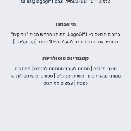
טלפון:
03-6811011
מייל:
sales@logogift.co.il
מי אנחנו
ברוכים הבאים ל- LogoGift. המותג החדש מבית "גימיקים"
שמוביל את התחום כבר למעלה מ-10 שנים.
[עוד עלינו...]
קטגוריות פופולריות
מוצרי פרסום
|
מתנות לעובדים
מתנות לכנסים
|
ממתקים
ממותגים
גאדג'טים
|
משחקי מנהלים
|
ספורט וכושר
חבילות שי
לפסח
|
עציצים ממותגים