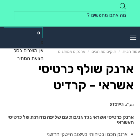
Skip
to
Products
content
search
0
X
אין מוצרים בסל
עמוד הבית
/
תיקים ממותגים
/
ארנקים ממותגים
הצעת המחיר
ארנק שולף כרטיסי
אשראי – קרדיט
מק"ט
ST0193
ארנק כרטיסי אשראי נגד גניבות עם שליפה מדורגת של כרטיסי
האשראי
ארנק חכם ובטיחותי בעיצוב הייטקי חדשני