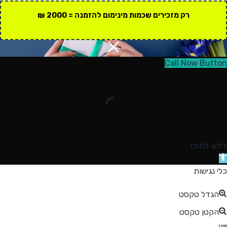
רק מזכירים שכמות מינימום להזמנה = 2000 ₪
Call Now Button
דילוג לתוכן
תח
רגל
כלי נגישות
גישות
הגדל טקסט
הקטן טקסט