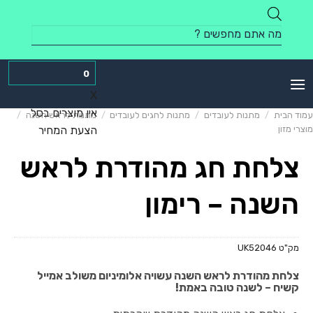
Skip
to
Products
content
search
0
X
אין מוצרים בסל
עמוד הבית
/
מתנות לעובדים
/
מתנות לחגים לעובדים
/
מתנות לראש השנה
/
מוצרי מזון
הצעת המחיר
צלחת חג מהודרת לראש
השנה – רימון
מק"ט
UK52046
צלחת מהודרת לראש השנה עשויה אלומיניום משולב אמייל
קשיח – לשנה טובה באמת!