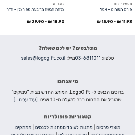
מכשירי מזון
מוצרי מזון
פורס תפוחים – אפל
צלחת הגשה מרובעת מפורצלן – הדר
₪
29.90
-
₪
18.90
₪
15.90
-
₪
11.93
מתלבטים? יש לכם שאלה?
טלפון:
03-6811011
מייל:
sales@logogift.co.il
מי אנחנו
ברוכים הבאים ל- LogoGift. המותג החדש מבית "גימיקים"
שמוביל את התחום כבר למעלה מ-10 שנים.
[עוד עלינו...]
קטגוריות פופולריות
מוצרי פרסום
|
מתנות לעובדים
מתנות לכנסים
|
ממתקים
ממותגים
גאדג'טים
|
משחקי מנהלים
|
ספורט וכושר
חבילות שי