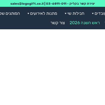
יצירת קשר בקליק -
03-6811-011
|
sales@logogift.co.il
ובדים
חבילות שי
מתנות לאירועים
המותגים שלנ
ראש השנה 2026
צור קשר