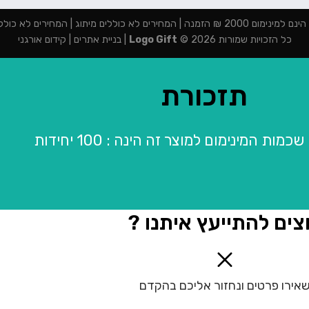
מנה | המחירים לא כוללים מיתוג | המחירים לא כוללים מע"מ
כל הזכויות שמורות 2026 ©
Logo Gift
|
בניית אתרים
|
קידום אורגני
תזכורת
מות המינימום למוצר זה הינה : 100 יחידות
צים להתייעץ איתנו ?
אירו פרטים ונחזור אליכם בהקדם