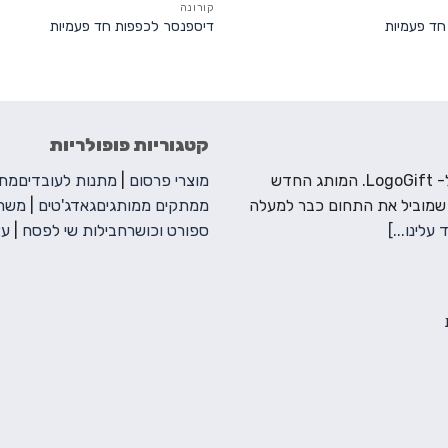
קורונה
דיספנסר לכפפות חד פעמיות
קטגוריות פופולריות
ברוכים הבאים ל- LogoGift. המותג החדש
מוצרי פרסום
|
מתנות לעובדים
מתנ
 שמוביל את התחום כבר למעלה
ממתקים ממותגים
גאדג'טים
|
משחק
 עלינו...]
ספורט וכושר
חבילות שי לפסח
|
עצ