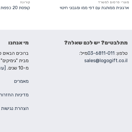
מוצרי פרסום למשרד
קורונה
ארגונית ממותגת עם דפי ממו ומגבוני חיטוי
קופסת 20 כפפות חד פעמיות
מתלבטים? יש לכם שאלה?
מי אנחנו
טלפון:
03-6811-011
מייל:
sales@logogift.co.il
מבית "גימיקים"
מ-10 שנים.
[עוד
מאמרים
מדיניות החזרות
הצהרת נגישות