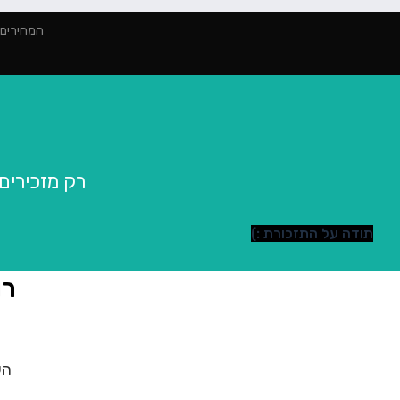
המחירים הינם למינימום 2000 ₪ הז
רק מזכירים שכ
תודה על התזכורת :)
רו
הש