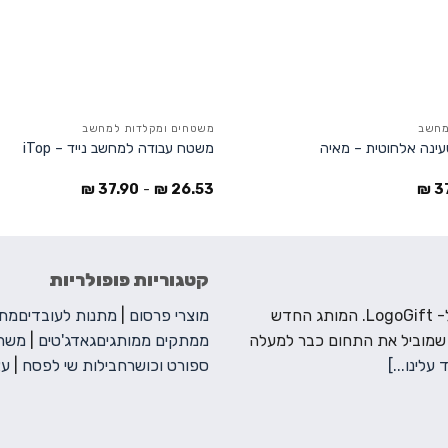
מחשב
משטחים ומקלדות למחשב
ינה אלחוטית – מאיה
משטח עבודה למחשב נייד – iTop
₪
37.90
-
₪
26.53
₪
3
קטגוריות פופולריות
ברוכים הבאים ל- LogoGift. המותג החדש
מוצרי פרסום
|
מתנות לעובדים
מתנ
 שמוביל את התחום כבר למעלה
ממתקים ממותגים
גאדג'טים
|
משחק
 עלינו...]
ספורט וכושר
חבילות שי לפסח
|
עצ