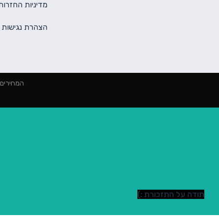
מדיניות החזרות
הצהרת נגישות
המחירים הינם למינימום 2000 ₪ הז
תודה על התזכורת :)