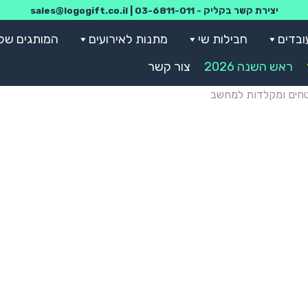
יצירת קשר בקליק -
03-6811-011
|
sales@logogift.co.il
ובדים
חבילות שי
מתנות לאירועים
המותגים שלנ
ראש השנה 2026
צור קשר
ים ומקלדות למחשב