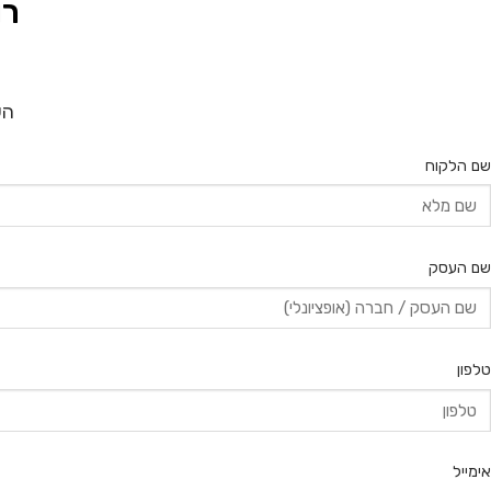
רו
הש
שם הלקוח
שם העסק
טלפון
אימייל