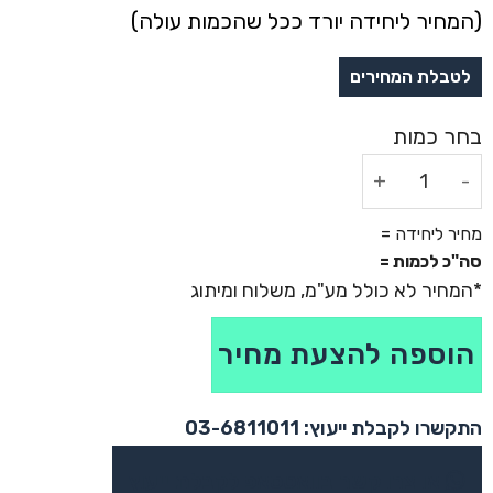
(המחיר ליחידה יורד ככל שהכמות עולה)
כמות של פד עכבר ענק לשולחן בגודל 60X30
מחיר ליחידה =
סה"כ לכמות =
הוספה להצעת מחיר
התקשרו לקבלת ייעוץ: 03-6811011
או צרו קשר בוואטסאפ לקבלת ייעוץ