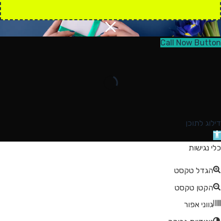
Call Now Button
דילוג לתוכן
תח
רגל
כלי נגישות
גישות
הגדל טקסט
הקטן טקסט
גווני אפור