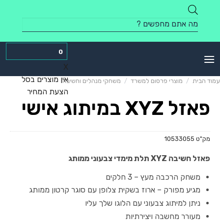
Skip
to
Products
content
search
0
X
אין מוצרים בסל
עמוד הבית
/
מוצרי פרסום למשרד
/
משחקי מנהלים וחשיבה
הצעת המחיר
פאזל XYZ במיתוג אישי
מק"ט
10533055
פאזל חשיבה XYZ תלת מימדי צבעוני ממותג
משחק הרכבה מעץ – 3 חלקים
מגיע מפורק – ארוז בשקית צלופן עם סוגר קרטון ממותג
ניתן למיתוג צבעוני עם הלוגו שלך עליו
מעורר מחשבה ויצירתיות