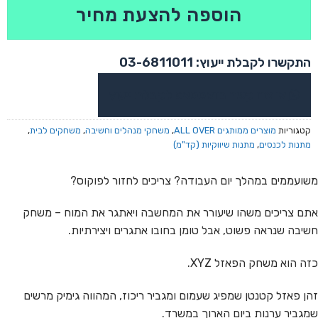
הוספה להצעת מחיר
התקשרו לקבלת ייעוץ: 03-6811011
או צרו קשר בוואטסאפ לקבלת ייעוץ
קטגוריות
מוצרים ממותגים ALL OVER
,
משחקי מנהלים וחשיבה
,
משחקים לבית
,
מתנות לכנסים
,
מתנות שיווקיות (קד"מ)
משועממים במהלך יום העבודה? צריכים לחזור לפוקוס?
אתם צריכים משהו שיעורר את המחשבה ויאתגר את המוח – משחק
חשיבה שנראה פשוט, אבל טומן בחובו אתגרים ויצירתיות.
כזה הוא משחק הפאזל XYZ.
זהן פאזל קטנטן שמפיג שעמום ומגביר ריכוז, המהווה גימיק מרשים
שמגביר ערנות ביום הארוך במשרד.