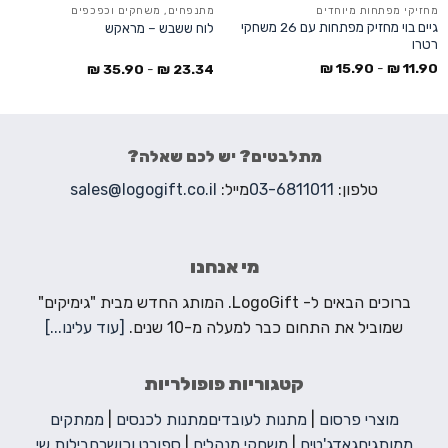
מחזיקי מפתחות מיוחדים
מתנפחים, משחקים וכפכפים
גיים בוי מחזיק מפתחות עם 26 משחקי
לוח ששבש – מראקש
רטרו
₪
15.90
-
₪
11.90
₪
35.90
-
₪
23.34
מתלבטים? יש לכם שאלה?
טלפון:
03-6811011
מייל:
sales@logogift.co.il
מי אנחנו
ברוכים הבאים ל- LogoGift. המותג החדש מבית "גימיקים"
שמוביל את התחום כבר למעלה מ-10 שנים.
[עוד עלינו...]
קטגוריות פופולריות
מוצרי פרסום
|
מתנות לעובדים
מתנות לכנסים
|
ממתקים
ממותגים
גאדג'טים
|
משחקי מנהלים
|
ספורט וכושר
חבילות שי