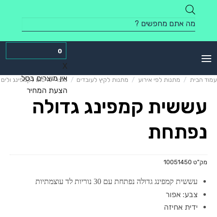
Skip
to
Products
content
search
0
X
אין מוצרים בסל
עמוד הבית
/
מתנות לפי אירוע
/
מתנות לקיץ לעובדים
/
מוצרי פרסום לקמפינג ולים
הצעת המחיר
עששית קמפינג גדולה
נפתחת
מק"ט
10051450
עששית קמפינג גדולה נפתחת עם 30 נוריות לד עוצמתיות
צבע: אפור
ידית אחיזה