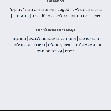
מי אנחנו
ברוכים הבאים ל- LogoGift. המותג החדש מבית "גימיקים"
שמוביל את התחום כבר למעלה מ-10 שנים.
[עוד עלינו...]
קטגוריות פופולריות
מוצרי פרסום
|
מתנות לעובדים
מתנות לכנסים
|
ממתקים
ממותגים
גאדג'טים
|
משחקי מנהלים
|
ספורט וכושר
חבילות שי
לפסח
|
עציצים ממותגים