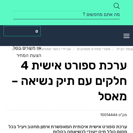
Skip
to
Products
content
search
0
X
אין מוצרים בסל
עמוד הבית
/
מוצרי ספורט ממותגים
/
אביזרי כושר ממותגים
/
ערכת ספורט
הצעת המחיר
ערכת ספורט אישית 4
חלקים עם תיק נשיאה –
מאסל
מק"ט
10014446
ערכת ספורט אישית איכותית המאפשרת אימון מחטב ויעיל בכל
מקום כולל תיק ייעודי לנשיאתה בקלות