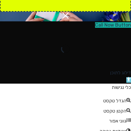
Call Now Button
דילוג לתוכן
תח
רגל
כלי נגישות
גישות
הגדל טקסט
הקטן טקסט
גווני אפור