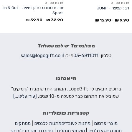
ערכת ספורט
ערכת ספורט
ערכת ספורט בתיק נשיאה – In & Out
חבל קפיצה – JUMP
Sport
₪
39.90
-
₪
32.90
₪
15.90
-
₪
9.90
מתלבטים? יש לכם שאלה?
טלפון:
03-6811011
מייל:
sales@logogift.co.il
מי אנחנו
ברוכים הבאים ל- LogoGift. המותג החדש מבית "גימיקים"
שמוביל את התחום כבר למעלה מ-10 שנים.
[עוד עלינו...]
קטגוריות פופולריות
מוצרי פרסום
|
מתנות לעובדים
מתנות לכנסים
|
ממתקים
ממותגים
גאדג'טים
|
משחקי מנהלים
|
ספורט וכושר
חבילות שי