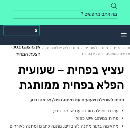
Skip
to
Products
content
search
0
X
אין מוצרים בסל
עמוד הבית
/
מתנות לעובדים
/
מתנות לחגים לעובדים
/
מתנות לטו בשבט
/
עציצים ממותגים
/
עציץ בפחית
הצעת המחיר
עציץ בפחית – שעועית
הפלא בפחית ממותגת
פחית לשתילת שעועית עם מיתוג כפול, אדמה וזרע
ערכת שתילה מוכנה עם אדמה וזרע
פחית במיתוג אישי כפול
מתאימה בתור מתנה לעובדים, מתנה לחגים ומתנה לאורחים