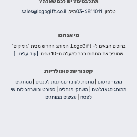
מתלבטים? יש לכם שאלה?
טלפון:
03-6811011
מייל:
sales@logogift.co.il
מי אנחנו
ברוכים הבאים ל- LogoGift. המותג החדש מבית "גימיקים"
שמוביל את התחום כבר למעלה מ-10 שנים.
[עוד עלינו...]
קטגוריות פופולריות
מוצרי פרסום
|
מתנות לעובדים
מתנות לכנסים
|
ממתקים
ממותגים
גאדג'טים
|
משחקי מנהלים
|
ספורט וכושר
חבילות שי
לפסח
|
עציצים ממותגים