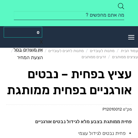
Skip
to
Products
content
search
0
X
אין מוצרים בסל
עמוד הבית
/
מתנות לעובדים
/
מתנות לחגים לעובדים
/
מתנות לטו בשבט
/
עציצים ממותגים
/
זרעים ממותגים
הצעת המחיר
עציץ בפחית – נבטים
אורגניים בפחית ממותגת
מק"ט
P12010012
פחית ממותגת בצבע מלא לגידול נבטים אורגניים
פחית נבטים לגידול עצמי