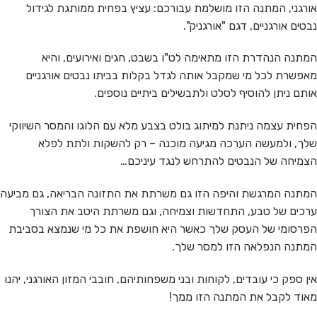
אורגני, המתנה הזו מושלמת עבורכם: עציץ בפחית ממותגת לגידול
נבטים אורגניים, דגם "אורגניק".
המתנה הנהדרת הזו מתאימה לט"ו בשבט, חגים ואירועים, והיא
מאפשרת לכל מי שמקבל אותה לגדל בקלות בביתו נבטים אורגניים
אותם ניתן להוסיף לסלט ולתבשילים ביתיים נוספים.
הפחית עצמה ניתנת למיתוג בולט בצבע מלא עם הלוגו והמסר השיווקי
שלך, ולמעשה הערכה מגיעה מוכנה – רק להשקות ולתת לפלא
הצמיחה של הנבטים להתרחש לנגד עיניכם…
המתנה המרגשת והיפה הזו גם משרתת את התזונה הבריאה, גם מביעה
ערכים של טבע, התחדשות וצמיחה, וגם משרתת היטב את הצורך
הפרסומי של העסק שלך כאשר היא חושפת את כל מי שנמצא בסביבת
המתנה הנפלאה הזו למסר שלך.
אין ספק כי עובדים, לקוחות ובני משפחותיהם, חובבי המזון האורגני, יהנו
מאוד לקבל את המתנה הזו ממך!