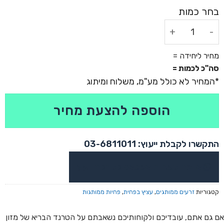
כמות של עציץ בפחית - נבטים אורגניים בפחית ממותגת
מחיר ליחידה =
סה"כ לכמות =
הוספה להצעת מחיר
התקשרו לקבלת ייעוץ: 03-6811011
או צרו קשר בוואטסאפ לקבלת ייעוץ
קטגוריות
זרעים ממותגים
,
עציץ בפחית
,
פחיות ממותגות
אם גם אתם, עובדיכם ולקוחותיכם נשאבתם על הטרנד הבריא של מזון