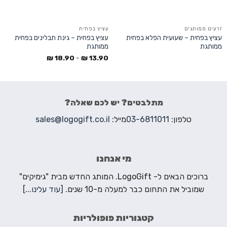
זרעים ממותגים
עציץ בפחית
עציץ בפחית – שעועית הפלא בפחית
עציץ בפחית – גינת תבלינים בפחית
ממותגת
ממותגת
₪
18.90
-
₪
13.90
מתלבטים? יש לכם שאלה?
טלפון:
03-6811011
מייל:
sales@logogift.co.il
מי אנחנו
ברוכים הבאים ל- LogoGift. המותג החדש מבית "גימיקים"
שמוביל את התחום כבר למעלה מ-10 שנים.
[עוד עלינו...]
קטגוריות פופולריות