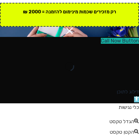
רק מזכירים שכמות מינימום להזמנה = 2000 ₪
Call Now Button
דילוג לתוכן
תח
רגל
כלי נגישות
גישות
הגדל טקסט
הקטן טקסט