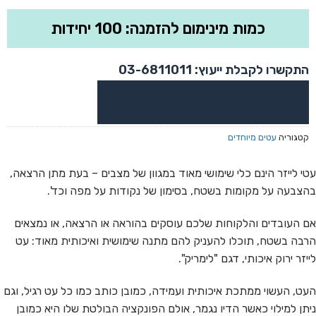
כמות מינימום להזמנה: 100 יחידות
התקשרו לקבלת ייעוץ: 03-6811011
או צרו קשר בוואטסאפ לקבלת ייעוץ
קטגוריה
עטים מיוחדים
עטי לייזר הינם כלי שימושי מאוד במגוון של מצבים – בעת מתן הרצאה,
בהצבעה על מקומות בשטח, בסימון של נקודות על מפה וכד'.
אם העובדים והלקוחות שלכם עוסקים בהוראה או הרצאה, או נמצאים
הרבה בשטח, תוכלו להעניק להם מתנה שימושית ואיכותית מאוד: עט
לייזר ירוק איכותי, דגם "לימריק".
העט, העשוי ממתכת איכותית ועמידה, כמובן כותב כמו כל עט רגיל, וגם
ניתן למילוי כאשר הדיו נגמר, אולם הפונקציה הבולטת שלו היא כמובן