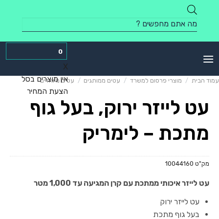
Skip
to
Products
content
search
0
X
אין מוצרים בסל
עמוד הבית
/
מוצרי פרסום למשרד
/
עטים ממותגים
/
עטים מיוחדים
הצעת המחיר
עט לייזר ירוק, בעל גוף
מתכת – לימריק
מק"ט
10044160
עט לייזר איכותי ממתכת עם קרן המגיעה עד 1,000 מטר
עט לייזר ירוק
בעל גוף מתכת