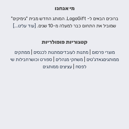
מי אנחנו
ברוכים הבאים ל- LogoGift. המותג החדש מבית "גימיקים"
שמוביל את התחום כבר למעלה מ-10 שנים.
[עוד עלינו...]
קטגוריות פופולריות
מוצרי פרסום
|
מתנות לעובדים
מתנות לכנסים
|
ממתקים
ממותגים
גאדג'טים
|
משחקי מנהלים
|
ספורט וכושר
חבילות שי
לפסח
|
עציצים ממותגים