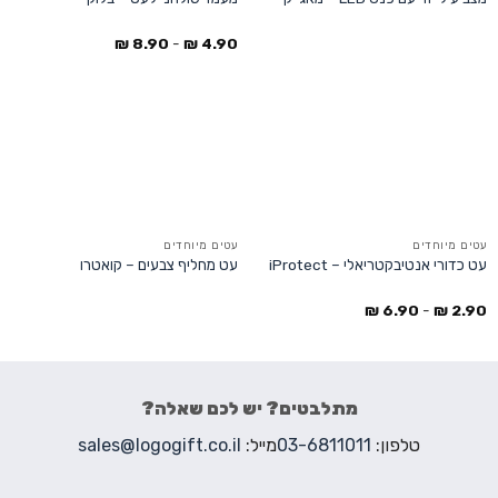
₪
8.90
-
₪
4.90
עטים מיוחדים
עטים מיוחדים
עט כדורי אנטיבקטריאלי – iProtect
עט מחליף צבעים – קואטרו
₪
6.90
-
₪
2.90
מתלבטים? יש לכם שאלה?
טלפון:
03-6811011
מייל:
sales@logogift.co.il