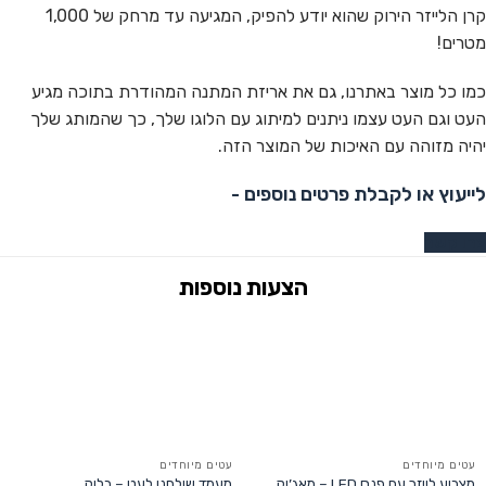
קרן הלייזר הירוק שהוא יודע להפיק, המגיעה עד מרחק של 1,000
מטרים!
כמו כל מוצר באתרנו, גם את אריזת המתנה המהודרת בתוכה מגיע
העט וגם העט עצמו ניתנים למיתוג עם הלוגו שלך, כך שהמותג שלך
יהיה מזוהה עם האיכות של המוצר הזה.
לייעוץ או לקבלת פרטים נוספים -
צרו קשר
עטים מיוחדים
עטים מיוחדים
מצביע לייזר עם פנס LED – מאג’יק
מעמד שולחני לעט – בלוק