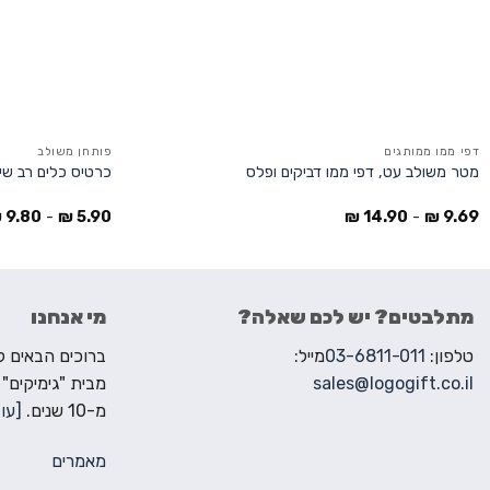
דפי ממו ממותגים
פותחן משולב
מטר משולב עט, דפי ממו דביקים ופלס
כרטיס כלים רב שי
₪
9.80
-
₪
5.90
₪
14.90
-
₪
9.69
מתלבטים? יש לכם שאלה?
מי אנחנו
טלפון:
03-6811-011
מייל:
sales@logogift.co.il
מבית "גימיקים"
מ-10 שנים.
[עוד
מאמרים