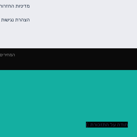
מדיניות החזרות
הצהרת נגישות
המחירים הינם למינימום 2000 ₪ הז
תודה על התזכורת :)