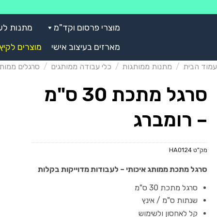
Skip
to
מוצרי פרסום וקד"מ
מתנות לע
content
מארזים בעיצוב אישי
מוצרים לקיץ
עמוד הבית
/
מתנות ממותגות
/
כלי עבודה ממותגים
/
סרגלים ממותג
סרגל מתכת 30 ס"מ
– רומברג
מק"ט
HA0124
סרגל מתכת ממותג איכותי – לעבודות מדוייקות בקלות
סרגל מתכת 30 ס"מ
שנתות ס"מ / אינץ
קל לאחסון ולשימוש