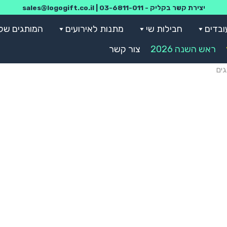
יצירת קשר בקליק -
03-6811-011
|
sales@logogift.co.il
ובדים
חבילות שי
מתנות לאירועים
המותגים שלנ
ראש השנה 2026
צור קשר
ים