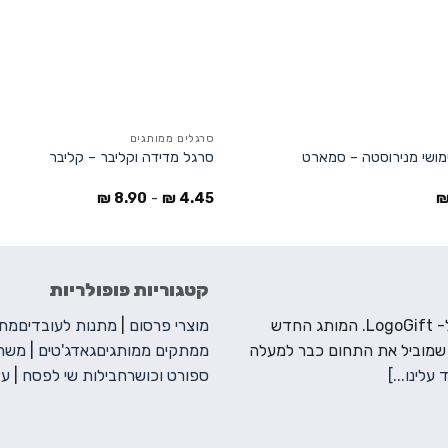
סרגלים ממותגים
מושי מנירוסטה – סמארט
סרגל מדידה וקליבר – קליבר
₪
8.90
-
₪
4.45
קטגוריות פופולריות
ברוכים הבאים ל- LogoGift. המותג החדש
מוצרי פרסום
|
מתנות לעובדים
מתנ
 שמוביל את התחום כבר למעלה
ממתקים ממותגים
גאדג'טים
|
משחק
 עלינו...]
ספורט וכושר
חבילות שי לפסח
|
עצ