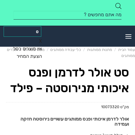
Skip
to
Products
content
search
0
X
אין מוצרים בסל
עמוד הבית
/
מתנות ממותגות
/
כלי עבודה ממותגים
/
מוצרי בטיחות
/
אולרים
ממותגים
הצעת המחיר
סט אולר לדרמן ופנס
איכותי מנירוסטה – פילד
מק"ט
10073320
אולר לדרמן איכותי ופנס ממותגים עשויים נירוסטה חזקה
ועמידה