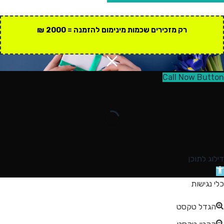
רק מזכירים שכמות מינימום להזמנה = 2000 ₪
Call Now Button
דילוג לתוכן
תח
רגל
כלי נגישות
גישות
הגדל טקסט