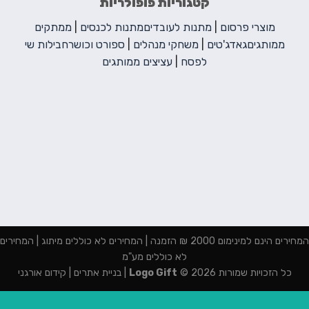
קטגוריות פופולריות
מוצרי פרסום
|
מתנות לעובדים
מתנות לכנסים
|
ממתקים
ממותגים
גאדג'טים
|
משחקי מנהלים
|
ספורט וכושר
חבילות שי
לפסח
|
עציצים ממותגים
המחירים הינם למינימום 2000 ₪ הזמנה | המחירים לא כוללים מיתוג | המחירים
לא כוללים מע"מ
כל הזכויות שמורות 2026 ©
Logo Gift
|
בניית אתרים
|
קידום אורגני