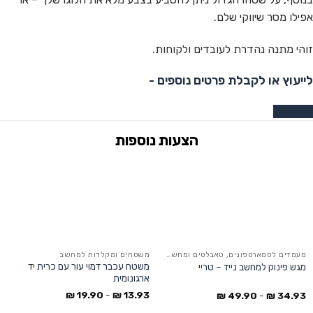
אפילו מסר שיווקי שלם.
זוהי מתנה נהדרת לעובדים ולקוחות.
לייעוץ או לקבלת פרטים נוספים -
צרו קשר
מעמדים לסמארטפונים, טאבלטים ומחשבים ניידים
משטחים ומקלדות למחשב
משטח עכבר דמוי עור עם כרית יד
מגש פינוק למחשב נייד – טריי
ארגונומית
₪
19.90
-
₪
13.93
₪
49.90
-
₪
34.93