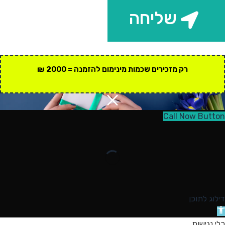
שליחה
רק מזכירים שכמות מינימום להזמנה = 2000 ₪
Call Now Button
דילוג לתוכן
תח
רגל
כלי נגישות