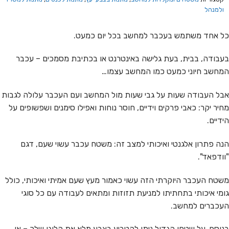
ולמנהל
כל אחד משתמש בעכבר למחשב בכל יום כמעט.
בעבודה, בבית, בעת גלישה באינטרנט או בכתיבת מסמכים – עכבר
המחשב חיוני כמעט כמו המחשב עצמו…
אבל העבודה שעות על גבי שעות מול המחשב ועם העכבר עלולה לגבות
מחיר יקר: כאבי פרקים וידיים, חוסר נוחות ואפילו סימנים ושפשופים על
הידיים.
הנה פתרון אלגנטי ואיכותי למצב זה: משטח עכבר עשוי שעם, דגם
"וודפאד".
משטח העכבר היוקרתי הזה עשוי כאמור מעץ שעם אמיתי ואיכותי, כולל
גומי איכותי בתחתיתו למניעת תזוזות ומתאים לעבודה עם כל סוגי
העכברים למחשב.
בנוסף, על שטחו הגדול ניתן להטביע בצבע מלא את הלוגו שלך – או