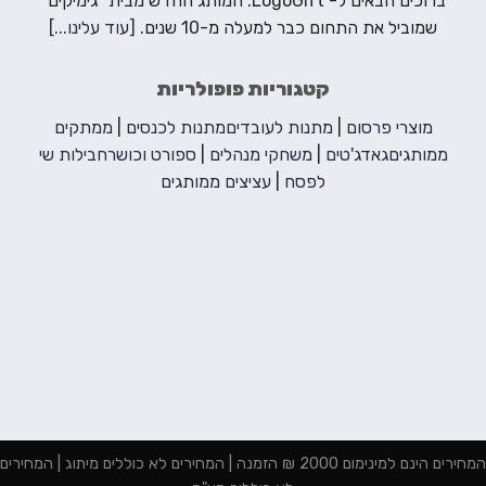
ברוכים הבאים ל- LogoGift. המותג החדש מבית "גימיקים"
שמוביל את התחום כבר למעלה מ-10 שנים.
[עוד עלינו...]
קטגוריות פופולריות
מוצרי פרסום
|
מתנות לעובדים
מתנות לכנסים
|
ממתקים
ממותגים
גאדג'טים
|
משחקי מנהלים
|
ספורט וכושר
חבילות שי
לפסח
|
עציצים ממותגים
המחירים הינם למינימום 2000 ₪ הזמנה | המחירים לא כוללים מיתוג | המחירים