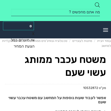
Skip
to
Products
content
search
0
X
אין מוצרים בסל
עמוד הבית
/
מתנות לעובדים
/
טכנולוגיה וגאדג'טים ממותגים
/
משטחים ומקלדות
למחשב
הצעת המחיר
משטח עכבר ממותג
עשוי שעם
מק"ט
10532872
אפשר לעבוד שעות נוספות על המחשב עם משטח עכבר עשוי
שעם