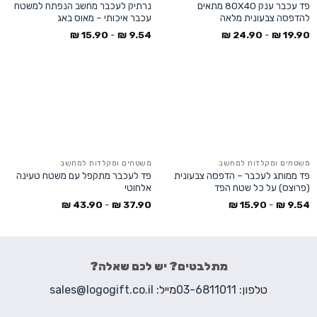
פד עכבר ענק 80X40 מתאים
נרתיק לעכבר מחשב הנפתח למשטח
להדפסה צבעונית מלאה
עכבר איכותי – מאוס באג
₪
15.90
-
₪
9.54
₪
24.90
-
₪
19.90
משטחים ומקלדות למחשב
משטחים ומקלדות למחשב
פד ממותג לעכבר – הדפסה צבעונית
פד לעכבר מתקפל עם משטח טעינה
(פרוצס) על כל שטח הפד
אלחוטי
₪
43.90
-
₪
37.90
₪
15.90
-
₪
9.54
מתלבטים? יש לכם שאלה?
טלפון:
03-6811011
מייל:
sales@logogift.co.il