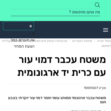
Skip
to
Products
content
search
0
X
אין מוצרים בסל
עמוד הבית
/
מתנות לעובדים
/
טכנולוגיה וגאדג'טים ממותגים
/
משטחים ומקלדות
למחשב
הצעת המחיר
משטח עכבר דמוי עור
עם כרית יד ארגונומית
מק"ט
10051607
משטח עכבר ארגונומי ממותג עשוי חומר דמוי עור יוקרתי בצבע
חום