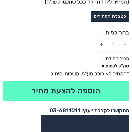
(המחיר ליחידה יורד ככל שהכמות עולה)
כמות של משטח עכבר דמוי עור עם כרית יד ארגונומית
מחיר ליחידה =
סה"כ לכמות =
הוספה להצעת מחיר
התקשרו לקבלת ייעוץ: 03-6811011
או צרו קשר בוואטסאפ לקבלת ייעוץ