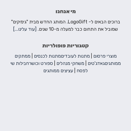
מי אנחנו
ברוכים הבאים ל- LogoGift. המותג החדש מבית "גימיקים"
שמוביל את התחום כבר למעלה מ-10 שנים.
[עוד עלינו...]
קטגוריות פופולריות
מוצרי פרסום
|
מתנות לעובדים
מתנות לכנסים
|
ממתקים
ממותגים
גאדג'טים
|
משחקי מנהלים
|
ספורט וכושר
חבילות שי
לפסח
|
עציצים ממותגים