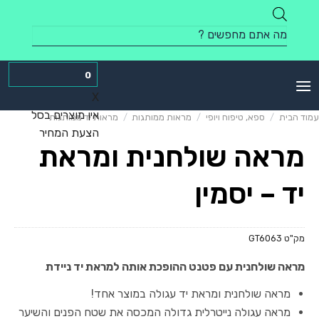
Skip
to
Products
content
search
0
X
אין מוצרים בסל
עמוד הבית
/
ספא, טיפוח ויופי
/
מראות ממותגות
/
מראות יד ממותגות
הצעת המחיר
מראה שולחנית ומראת
יד – יסמין
מק"ט
GT6063
מראה שולחנית עם פטנט ההופכת אותה למראת יד ניידת
מראה שולחנית ומראת יד עגולה במוצר אחד!
מראה עגולה נייטרלית גדולה המכסה את שטח הפנים והשיער