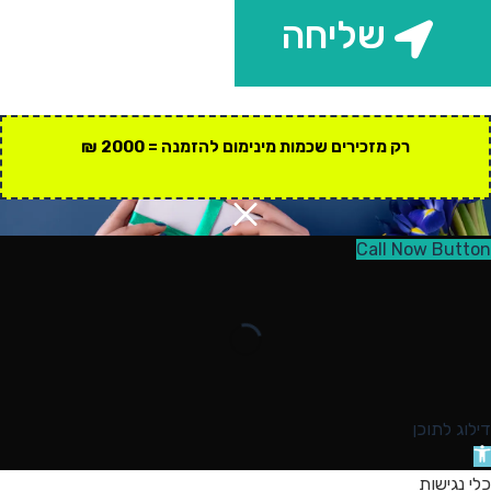
שליחה
רק מזכירים שכמות מינימום להזמנה = 2000 ₪
Call Now Button
דילוג לתוכן
תח
רגל
כלי נגישות