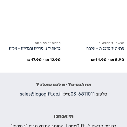
מראות יד ממותגות
מראות יד ממותגות
מראת יד מלבנית – עלמה
מראת יד נייטרלית ומגדילה – אלזה
₪
17.90
-
₪
12.90
₪
14.90
-
₪
8.90
מתלבטים? יש לכם שאלה?
טלפון:
03-6811011
מייל:
sales@logogift.co.il
מי אנחנו
ברוכים הבאים ל- LogoGift. המותג החדש מבית "גימיקים"