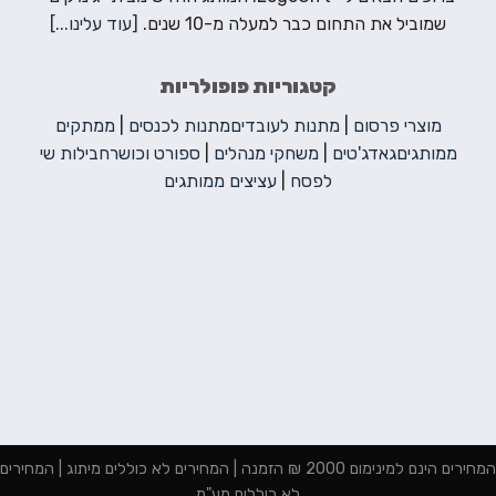
שמוביל את התחום כבר למעלה מ-10 שנים.
[עוד עלינו...]
קטגוריות פופולריות
מוצרי פרסום
|
מתנות לעובדים
מתנות לכנסים
|
ממתקים
ממותגים
גאדג'טים
|
משחקי מנהלים
|
ספורט וכושר
חבילות שי
לפסח
|
עציצים ממותגים
המחירים הינם למינימום 2000 ₪ הזמנה | המחירים לא כוללים מיתוג | המחירים
לא כוללים מע"מ