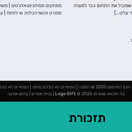
 שמוביל את התחום כבר למעלה
ממתקים ממותגים
גאדג'טים
|
משחק
 עלינו...]
ספורט וכושר
חבילות שי לפסח
|
עצ
מנה | המחירים לא כוללים מיתוג | המחירים לא כוללים מע"מ
כל הזכויות שמורות 2026 ©
Logo Gift
|
בניית אתרים
|
קידום אורגני
תזכורת