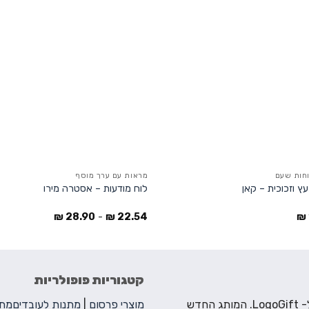
וחות שעם
מראות עם ערך מוסף
 וזכוכית – קאן
לוח מודעות – אסטרה מירו
₪
28.90
-
₪
22.54
₪
קטגוריות פופולריות
ברוכים הבאים ל- LogoGift. המותג החדש
מוצרי פרסום
|
מתנות לעובדים
מתנ