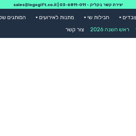
יצירת קשר בקליק -
03-6811-011
|
sales@logogift.co.il
ובדים
חבילות שי
מתנות לאירועים
המותגים שלנ
ראש השנה 2026
צור קשר