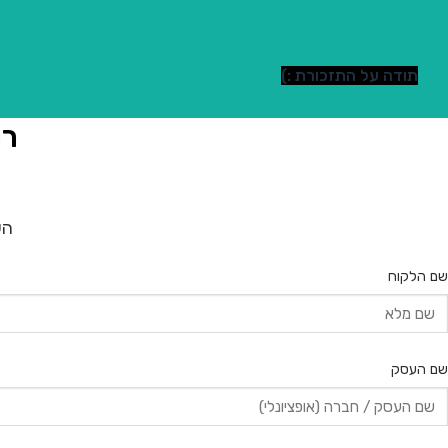
תודה על התזכורת :)
רו
הש
שם הלקוח
שם העסק