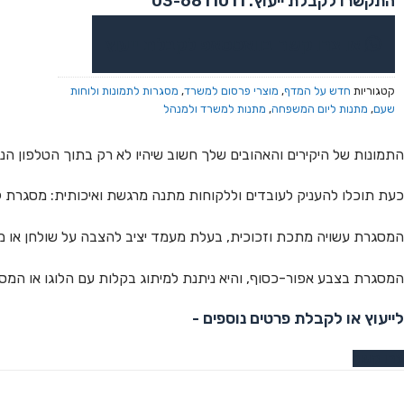
התקשרו לקבלת ייעוץ: 03-6811011
או צרו קשר בוואטסאפ לקבלת ייעוץ
קטגוריות
חדש על המדף
,
מוצרי פרסום למשרד
,
מסגרות לתמונות ולוחות
שעם
,
מתנות ליום המשפחה
,
מתנות למשרד ולמנהל
התמונות של היקירים והאהובים שלך חשוב שיהיו לא רק בתוך הטלפון הני
כעת תוכלו להעניק לעובדים וללקוחות מתנה מרגשת ואיכותית: מסגרת לתמ
המסגרת עשויה מתכת וזכוכית, בעלת מעמד יציב להצבה על שולחן או מדף, והיא 
המסגרת בצבע אפור-כסוף, והיא ניתנת למיתוג בקלות עם הלוגו או המסר
לייעוץ או לקבלת פרטים נוספים -
צרו קשר