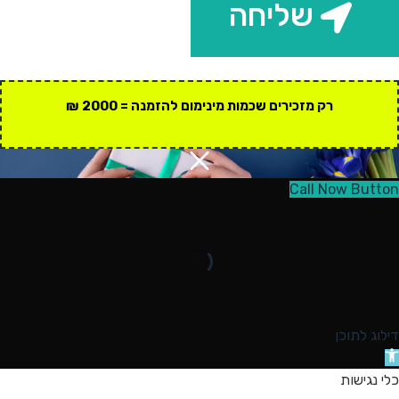
שליחה
רק מזכירים שכמות מינימום להזמנה = 2000 ₪
Call Now Button
דילוג לתוכן
תח
רגל
כלי נגישות