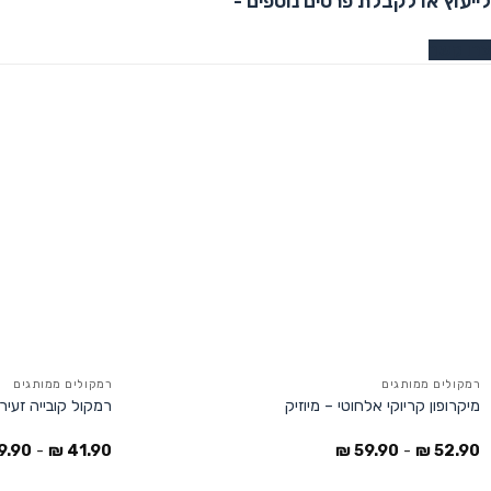
לייעוץ או לקבלת פרטים נוספים -
צרו קשר
רמקולים ממותגים
רמקולים ממותגים
מיקרופון קריוקי אלחוטי – מיוזיק
רמקול קובייה זעיר
9.90
-
₪
41.90
₪
59.90
-
₪
52.90