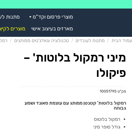
Skip
to
מוצרי פרסום וקד"מ
מתנות לע
content
מארזים בעיצוב אישי
מוצרים לקיץ
עמוד הבית
/
מתנות לעובדים
/
טכנולוגיה וגאדג'טים ממותגים
/
רמקו
מיני רמקול בלוטות' –
פיקולו
מק"ט
10051795
רמקול בלוטות' קטנטן ממותג עם עוצמת סאונד ושמע
גבוהה
רמקול בלוטוס
גודל סופר מיני