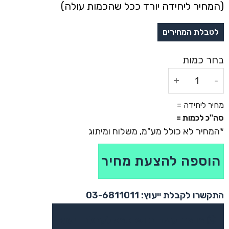
(המחיר ליחידה יורד ככל שהכמות עולה)
כמות של מיני רמקול בלוטות' - פיקולו
מחיר ליחידה =
סה"כ לכמות =
הוספה להצעת מחיר
התקשרו לקבלת ייעוץ: 03-6811011
או צרו קשר בוואטסאפ לקבלת ייעוץ