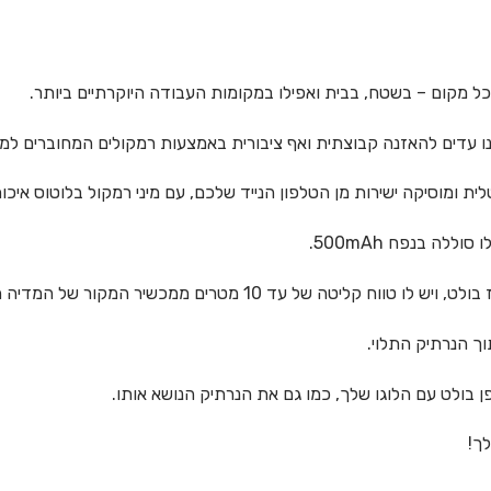
 מקום – בשטח, בבית ואפילו במקומות העבודה היוקרתיים ביותר.
נו עדים להאזנה קבוצתית ואף ציבורית באמצעות רמקולים המחוברים למכ
מוסיקה ישירות מן הטלפון הנייד שלכם, עם מיני רמקול בלוטוס איכותי,
ה בנפח 500mAh.
רים ממכשיר המקור של המדיה הדיגיטלית המזין אותו.
וך הנרתיק התלוי.
פן בולט עם הלוגו שלך, כמו גם את הנרתיק הנושא אותו.
לך!