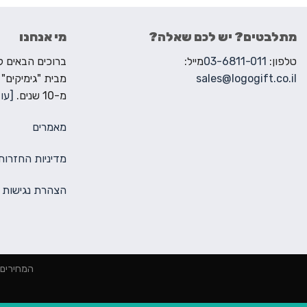
מתלבטים? יש לכם שאלה?
מי אנחנו
טלפון:
03-6811-011
מייל:
sales@logogift.co.il
מבית "גימיקים"
מ-10 שנים.
[עוד
מאמרים
מדיניות החזרות
הצהרת נגישות
המחירים הינם למינימום 2000 ₪ הז