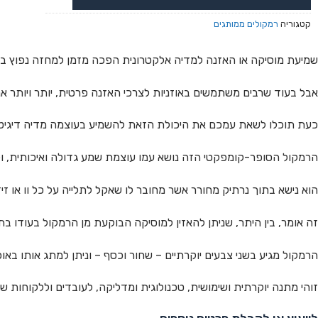
קטגוריה
רמקולים ממותגים
שמיעת מוסיקה או האזנה למדיה אלקטרונית הפכה מזמן למחזה נפוץ בכל
אבל בעוד שרבים משתמשים באוזניות לצרכי האזנה פרטית, יותר ויותר א
כעת תוכלו לשאת עמכם את היכולת הזאת להשמיע בעוצמה מדיה דיגיטלית ו
הרמקול הסופר-קומפקטי הזה נושא עמו עוצמת שמע גדולה ואיכותית, ולו סולל
הוא נישא בתוך נרתיק מחורר אשר מחובר לו שאקל לתלייה על כל וו או זיז בולט, ויש לו טווח קליטה של עד 10 מט
זה אומר, בין היתר, שניתן להאזין למוסיקה הבוקעת מן הרמקול בעודו בת
הרמקול מגיע בשני צבעים יוקרתיים – שחור וכסף – וניתן למתג אותו באו
זוהי מתנה יוקרתית ושימושית, טכנולוגית ומדליקה, לעובדים וללקוחות ש