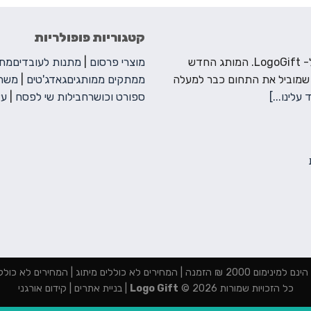
קטגוריות פופולריות
ברוכים הבאים ל- LogoGift. המותג החדש
מוצרי פרסום
|
מתנות לעובדים
מתנ
 שמוביל את התחום כבר למעלה
ממתקים ממותגים
גאדג'טים
|
משחק
 עלינו...]
ספורט וכושר
חבילות שי לפסח
|
עצ
מנה | המחירים לא כוללים מיתוג | המחירים לא כוללים מע"מ
כל הזכויות שמורות 2026 ©
Logo Gift
|
בניית אתרים
|
קידום אורגני