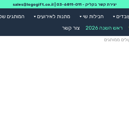
יצירת קשר בקליק -
03-6811-011
|
sales@logogift.co.il
ובדים
חבילות שי
מתנות לאירועים
המותגים שלנ
ראש השנה 2026
צור קשר
לים ממותגים