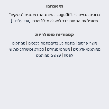
מי אנחנו
ברוכים הבאים ל- LogoGift. המותג החדש מבית "גימיקים"
שמוביל את התחום כבר למעלה מ-10 שנים.
[עוד עלינו...]
קטגוריות פופולריות
מוצרי פרסום
|
מתנות לעובדים
מתנות לכנסים
|
ממתקים
ממותגים
גאדג'טים
|
משחקי מנהלים
|
ספורט וכושר
חבילות שי
לפסח
|
עציצים ממותגים