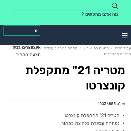
Skip
to
Products
content
search
0
X
אין מוצרים בסל
עמוד הבית
/
מתנות לפי אירוע
/
מתנות לחורף לעובדים
/
מטריות ממותגות
/
מטריות מתקפלות
הצעת המחיר
מטריה 21" מתקפלת
קונצרטו
מק"ט
10036853
מטריה 21" מתקפלת קונצרטו
נפתחת ונסגרת בלחיצת כפתור
ידית דמוי עור