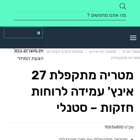
Skip
to
Products
content
search
0
X
אין מוצרים בסל
עמוד הבית
/
מתנות לפי אירוע
/
מתנות לחורף לעובדים
/
מטריות ממותגות
/
מטריות מתקפלות
הצעת המחיר
מטריה מתקפלת 27
אינץ' עמידה לרוחות
חזקות – סטנלי
מק"ט
10036800
מטרייה מתקפלת עם סיבי פיברגלס