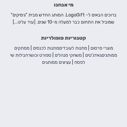
מי אנחנו
ברוכים הבאים ל- LogoGift. המותג החדש מבית "גימיקים"
שמוביל את התחום כבר למעלה מ-10 שנים.
[עוד עלינו...]
קטגוריות פופולריות
מוצרי פרסום
|
מתנות לעובדים
מתנות לכנסים
|
ממתקים
ממותגים
גאדג'טים
|
משחקי מנהלים
|
ספורט וכושר
חבילות שי
לפסח
|
עציצים ממותגים