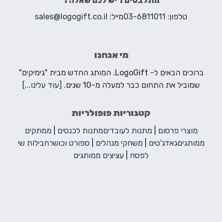
מתלבטים? יש לכם שאלה?
טלפון:
03-6811011
מייל:
sales@logogift.co.il
מי אנחנו
ברוכים הבאים ל- LogoGift. המותג החדש מבית "גימיקים"
שמוביל את התחום כבר למעלה מ-10 שנים.
[עוד עלינו...]
קטגוריות פופולריות
מוצרי פרסום
|
מתנות לעובדים
מתנות לכנסים
|
ממתקים
ממותגים
גאדג'טים
|
משחקי מנהלים
|
ספורט וכושר
חבילות שי
לפסח
|
עציצים ממותגים