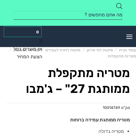
Skip
to
Products
content
search
0
X
אין מוצרים בסל
עמוד הבית
/
מתנות לפי אירוע
/
מתנות לחורף לעובדים
/
מטריות ממותגות
/
מטריות מתקפלות
הצעת המחיר
מטריה מתקפלת
ממותגת 27" – ג'מבו
מק"ט
10014749
מטריה ממותגת עמידה ברוחות
מטריה גדולה