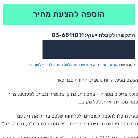
הוספה להצעת מחיר
התקשרו לקבלת ייעוץ: 03-6811011
או צרו קשר בוואטסאפ לקבלת ייעוץ
קטגוריות
מטריות ממותגות
,
מטריות מתקפלות
,
מתנות לחורף לעובדים
הגשם מגיע, הרוח נושבת, החורף כבר כאן…
כולנו צריכים מטריה – במכונית, בתיק, במשרד ובבית. לפעמים, צריך
כמה מטריות, אחת לכל מקום…
כעת תוכלו להעניק לעובדים וללקוחות שלכם בדיוק את זה, עם
הזדמנות פרסום חורפית במיוחד: מטריה מתקפלת גדולה, דגם "ג'מבו".
המטריה, בגודל 27", בנויה מזרועות סיליקון גמישות המקנות לה עמידות