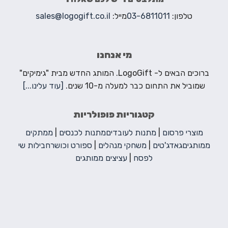
טלפון:
03-6811011
מייל:
sales@logogift.co.il
מי אנחנו
ברוכים הבאים ל- LogoGift. המותג החדש מבית "גימיקים"
שמוביל את התחום כבר למעלה מ-10 שנים.
[עוד עלינו...]
קטגוריות פופולריות
מוצרי פרסום
|
מתנות לעובדים
מתנות לכנסים
|
ממתקים
ממותגים
גאדג'טים
|
משחקי מנהלים
|
ספורט וכושר
חבילות שי
לפסח
|
עציצים ממותגים