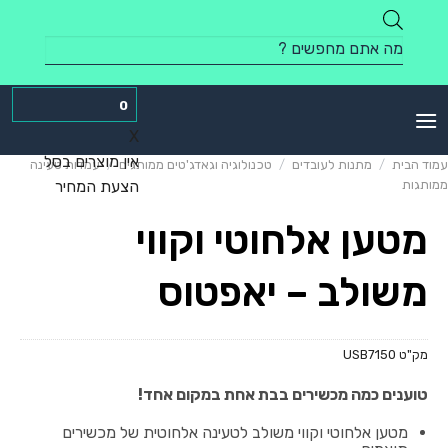
Skip
to
Products
content
search
0
X
אין מוצרים בסל
עמוד הבית
/
מתנות לעובדים
/
טכנולוגיה וגאדג'טים ממותגים
/
עמדות טעינה
ממותגות
הצעת המחיר
מטען אלחוטי וקווי
משולב – יאפטוס
מק"ט
USB7150
טוענים כמה מכשירים בבת אחת במקום אחד!
מטען אלחוטי וקווי משולב לטעינה אלחוטית של מכשירים