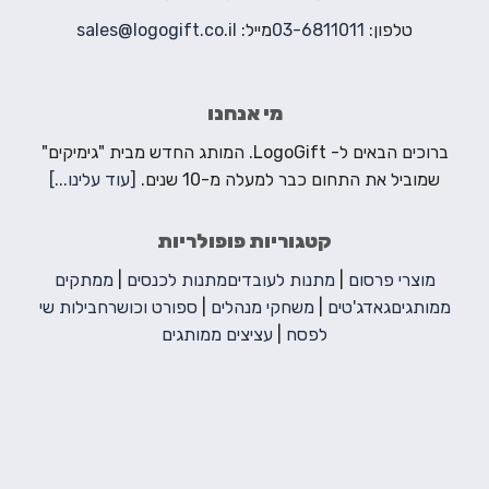
טלפון:
03-6811011
מייל:
sales@logogift.co.il
מי אנחנו
ברוכים הבאים ל- LogoGift. המותג החדש מבית "גימיקים"
שמוביל את התחום כבר למעלה מ-10 שנים.
[עוד עלינו...]
קטגוריות פופולריות
מוצרי פרסום
|
מתנות לעובדים
מתנות לכנסים
|
ממתקים
ממותגים
גאדג'טים
|
משחקי מנהלים
|
ספורט וכושר
חבילות שי
לפסח
|
עציצים ממותגים