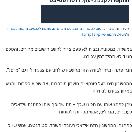
התקשרו לקבלת ייעוץ: 03-6811011
או צרו קשר בוואטסאפ לקבלת ייעוץ
קטגוריות
מוצרי פרסום למשרד
,
מחשבונים ממותגים
,
מתנות לכנסים
,
מתנות למשרד
ולמנהל
,
מתנות שיווקיות (קד"מ)
במשרד, במכונית ובבית לא פעם צריך לחשב חישובים מהירים, והטלפון
הנייד לא תמיד זמין עבורנו.
הנה פתרון מיידי לבעיה הזו: מחשבון שולחני עם צג גדול דגם "מייפל".
המחשבון הינו בעל פונקציות חשבון מורכבות, צד של 8 ספרות, ומגיע
במגוון צבעים לבחירה.
ניתן למתג אותו עם הלוגו שלך – מה שהופך אותו למתנה אידאלית
לעובדים, מנהלים, אנשי מכירות ולקוחות.
כמתנה, המחשבון הזה אידאלי לעובדי משרד, סטודנטים, אנשי שיווק