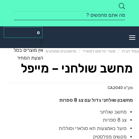
Skip
to
Products
content
search
0
X
אין מוצרים בסל
עמוד הבית
/
מוצרי פרסום למשרד
/
מחשבונים ממותגים
הצעת המחיר
מחשב שולחני – מייפל
מק"ט
CA2040
מחשבון שולחני גדול עם צג 8 ספרות
מחשב שולחני
צג 8 ספרות
פועל באמצעות תא סולארי וסוללות
מקשים מפלסטיק