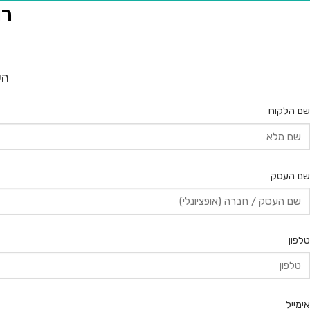
רו
הש
שם הלקוח
שם העסק
טלפון
אימייל