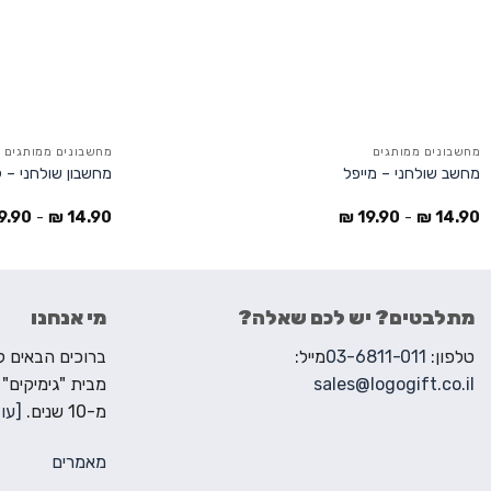
מחשבונים ממותגים
מחשבונים ממותגים
מחשב שולחני – מייפל
מחשבון שולחני – 
9.90
-
₪
14.90
₪
19.90
-
₪
14.90
מתלבטים? יש לכם שאלה?
מי אנחנו
טלפון:
03-6811-011
מייל:
sales@logogift.co.il
מבית "גימיקים"
מ-10 שנים.
[עוד
מאמרים