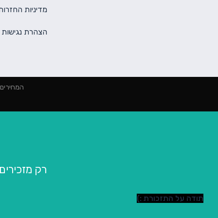
מדיניות החזרות
הצהרת נגישות
המחירים הינם למינימום 2000 ₪ הז
רק מזכירים שכ
תודה על התזכורת :)