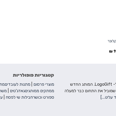
קלובר
₪
1
קטגוריות פופולריות
ברוכים הבאים ל- LogoGift. המותג החדש
מוצרי פרסום
|
מתנות לעובדים
מתנ
 שמוביל את התחום כבר למעלה
ממתקים ממותגים
גאדג'טים
|
משחק
 עלינו...]
ספורט וכושר
חבילות שי לפסח
|
עצ