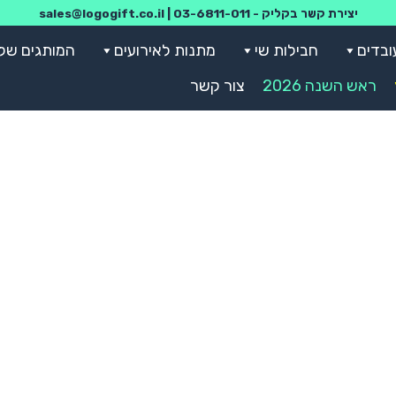
יצירת קשר בקליק -
03-6811-011
|
sales@logogift.co.il
ובדים
חבילות שי
מתנות לאירועים
המותגים שלנ
ראש השנה 2026
צור קשר