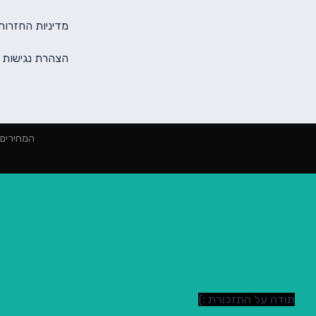
מדיניות החזרות
הצהרת נגישות
המחירים הינם למינימום 2000 ₪ הז
תודה על התזכורת :)