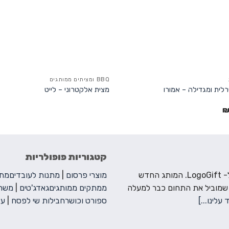
BBQ ומציתים ממותגים
רלית ומגדילה – אמורו
מצית אלקטרוני – לייט
קטגוריות פופולריות
ברוכים הבאים ל- LogoGift. המותג החדש
מוצרי פרסום
|
מתנות לעובדים
מתנ
 שמוביל את התחום כבר למעלה
ממתקים ממותגים
גאדג'טים
|
משחק
 עלינו...]
ספורט וכושר
חבילות שי לפסח
|
עצ