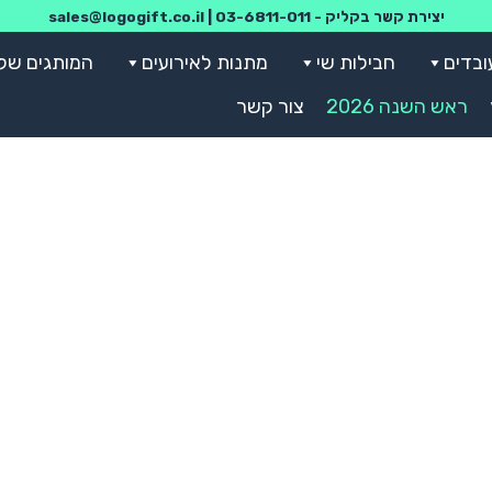
יצירת קשר בקליק -
03-6811-011
|
sales@logogift.co.il
ובדים
חבילות שי
מתנות לאירועים
המותגים שלנ
ראש השנה 2026
צור קשר