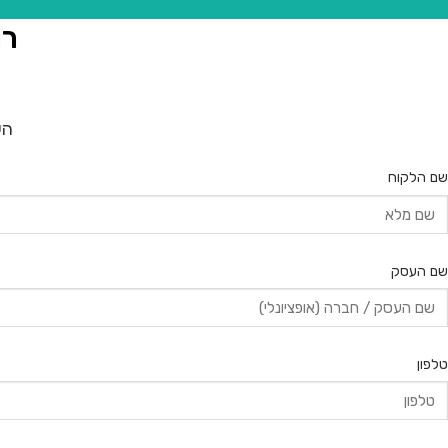
רו
הש
שם הלקוח
שם העסק
טלפון