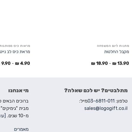
מתנות ליום המשפחה
מראות כיס ממותגות
מקבל החלטות
מראת כיס לב נייט
₪
9.90
-
₪
4.90
₪
18.90
-
₪
13.90
מתלבטים? יש לכם שאלה?
מי אנחנו
טלפון:
03-6811-011
מייל:
sales@logogift.co.il
מבית "גימיקים"
מ-10 שנים.
[עוד
מאמרים