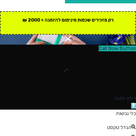
רק מזכירים שכמות מינימום להזמנה = 2000 ₪
Call Now Button
דילוג לתוכן
תח
רגל
כלי נגישות
גישות
הגדל טקסט