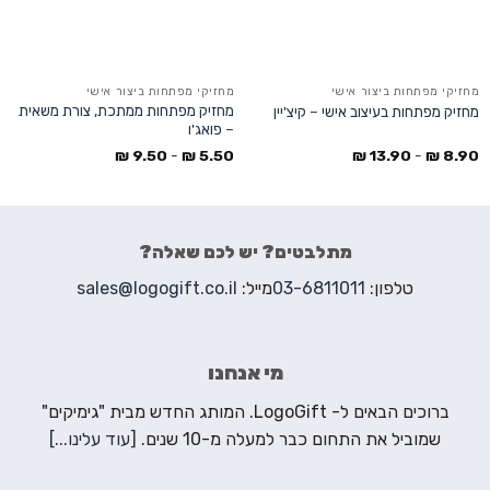
מחזיקי מפתחות ביצור אישי
מחזיקי מפתחות ביצור אישי
מחזיק מפתחות ממתכת, צורת משאית
מחזיק מפתחות בעיצוב אישי – קיצ'יין
– פואג'ו
₪
9.50
-
₪
5.50
₪
13.90
-
₪
8.90
מתלבטים? יש לכם שאלה?
טלפון:
03-6811011
מייל:
sales@logogift.co.il
מי אנחנו
ברוכים הבאים ל- LogoGift. המותג החדש מבית "גימיקים"
שמוביל את התחום כבר למעלה מ-10 שנים.
[עוד עלינו...]