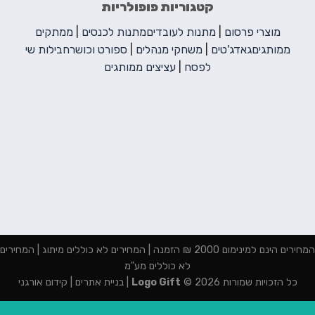
קטגוריות פופולריות
מוצרי פרסום
|
מתנות לעובדים
מתנות לכנסים
|
ממתקים
ממותגים
גאדג'טים
|
משחקי מנהלים
|
ספורט וכושר
חבילות שי
לפסח
|
עציצים ממותגים
המחירים הינם למינימום 2000 ₪ הזמנה | המחירים לא כוללים מיתוג | המחירים
לא כוללים מע"מ
כל הזכויות שמורות 2026 ©
Logo Gift
|
בניית אתרים
|
קידום אורגני