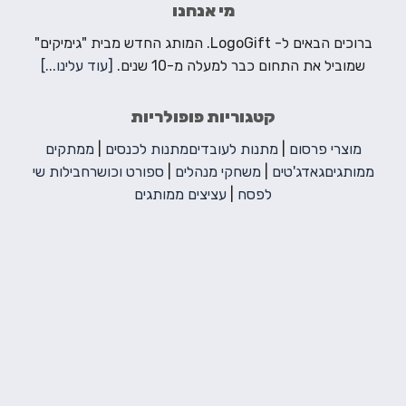
מי אנחנו
ברוכים הבאים ל- LogoGift. המותג החדש מבית "גימיקים"
שמוביל את התחום כבר למעלה מ-10 שנים.
[עוד עלינו...]
קטגוריות פופולריות
מוצרי פרסום
|
מתנות לעובדים
מתנות לכנסים
|
ממתקים
ממותגים
גאדג'טים
|
משחקי מנהלים
|
ספורט וכושר
חבילות שי
לפסח
|
עציצים ממותגים