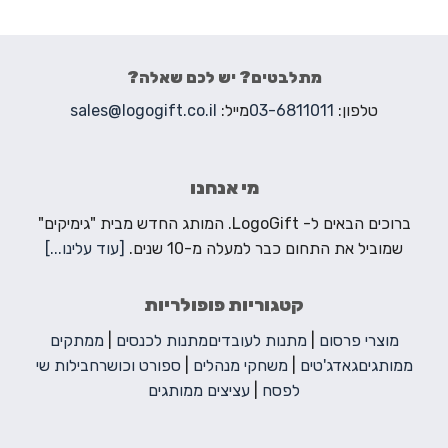
מתלבטים? יש לכם שאלה?
טלפון:
03-6811011
מייל:
sales@logogift.co.il
מי אנחנו
ברוכים הבאים ל- LogoGift. המותג החדש מבית "גימיקים"
שמוביל את התחום כבר למעלה מ-10 שנים.
[עוד עלינו...]
קטגוריות פופולריות
מוצרי פרסום
|
מתנות לעובדים
מתנות לכנסים
|
ממתקים
ממותגים
גאדג'טים
|
משחקי מנהלים
|
ספורט וכושר
חבילות שי
לפסח
|
עציצים ממותגים