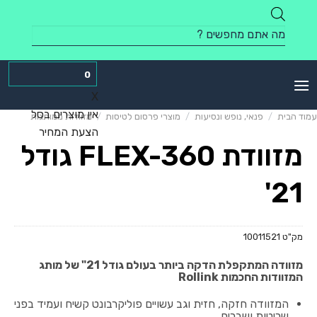
Skip
to
Products
content
search
0
X
אין מוצרים בסל
עמוד הבית
/
פנאי, נופש ונסיעות
/
מוצרי פרסום לטיסות
/
מזוודות ממותגות
הצעת המחיר
מזוודת FLEX-360 גודל
21'
מק"ט
10011521
מזוודה המתקפלת הדקה ביותר בעולם גודל 21" של מותג
המזוודות החכמות Rollink
המזוודה חזקה, חזית וגב עשויים פוליקרבונט קשיח ועמיד בפני
שריטות ושברים