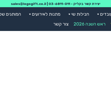
יצירת קשר בקליק -
03-6811-011
|
sales@logogift.co.il
ובדים
חבילות שי
מתנות לאירועים
המותגים שלנ
ראש השנה 2026
צור קשר