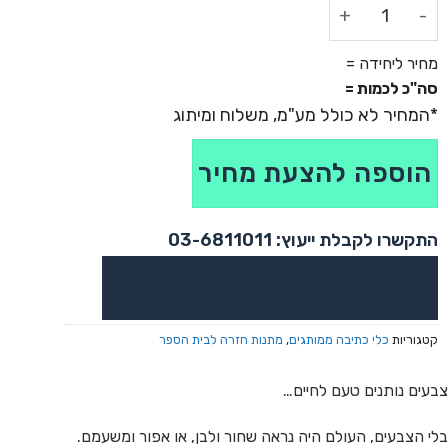
כמות של מזוודת פלסטיק 36 צבעי פנדה - קולור קייס
מחיר ליחידה =
סה"כ לכמות =
הוספה להצעת מחיר
התקשרו לקבלת ייעוץ: 03-6811011
או צרו קשר בוואטסאפ לקבלת ייעוץ
קטגוריות
כלי כתיבה ממותגים
,
מתנות חזרה לבית הספר
צבעים נותנים טעם לחיים…
בלי הצבעים, העולם היה נראה שחור ולבן, או אפור ומשעמם.