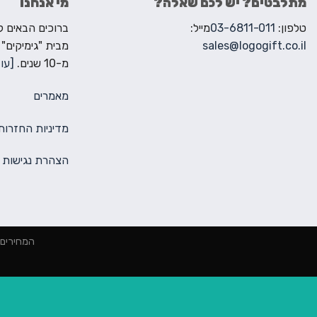
מתלבטים? יש לכם שאלה?
מי אנחנו
טלפון:
03-6811-011
מייל:
sales@logogift.co.il
מבית "גימיקים"
מ-10 שנים.
[עוד
מאמרים
מדיניות החזרות
הצהרת נגישות
המחירים הינם למינימום 2000 ₪ הז