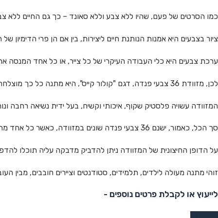
כמו הסרטים של פעם, שהיו ללא צבע וללא סאונד – כך גם החיים ללא צב
ציור בצבעים היא אמנות הנותנת חיים ליצירות, בין אם הן פרי הדימיון של ה
ערכת צבעים היא כלי העבודה העיקרי של כל צייר, או כל אחד המנסה את 
לכן, מזוודת 36 צבעי פנדה, דגם "קולור קייס", היא מתנה כל כך מוצלחת לחובבי הציור ולציירים החובבים מבין העובדים והלקוחות שלך!
המזוודה עשויה פלסטיק שקוף, איכותי וקשיח, בעל ידית נשיאה רחבה ונוחה לאחי
סך הכל, כאמור, ישנם 36 צבעי פנדה שונים במזוודה, כאשר כל אחד מהם מצוי בתופסן פלסטיק ייעודי משלו. אם אחד הצבעים חסר – רואים זאת מייד בתוך המזוודה.
על הדופן החיצונית של המזוודה ניתן להדביק מדבקה עליה תוכלו להדפי
זוהי מתנה מעולה לילדים, תלמידים, סטודנטים וציירים חובבים, מבין העו
לייעוץ או לקבלת פרטים נוספים -
צרו קשר