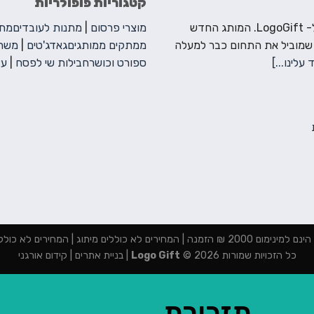
קטגוריות פופולריות
ברוכים הבאים ל- LogoGift. המותג החדש
מוצרי פרסום
|
מתנות לעובדים
מתנ
 שמוביל את התחום כבר למעלה
ממתקים ממותגים
גאדג'טים
|
משחק
 עלינו...]
ספורט וכושר
חבילות שי לפסח
|
עצ
מנה | המחירים לא כוללים מיתוג | המחירים לא כוללים מע"מ
כל הזכויות שמורות 2026 ©
Logo Gift
|
בניית אתרים
|
קידום אורגני
תזכורת