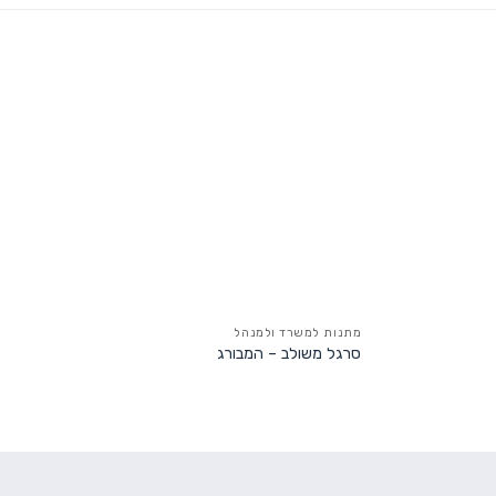
מתנות למשרד ולמנהל
סרגל משולב – המבורג