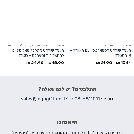
מאווררים ממותגים
מעמדים לסמארטפונים, טאבלטים ומחשבים ניידים
מעמד שולחני לסמארטפון עם מאוורר –
מעמד שולחני מתקפל מאלומיניום
איירסטנד
למחשב נייד וטאבלט – סטנד
₪
24.90
-
₪
18.90
₪
21.90
-
₪
13.14
מתלבטים? יש לכם שאלה?
טלפון:
03-6811011
מייל:
sales@logogift.co.il
מי אנחנו
ברוכים הבאים ל- LogoGift. המותג החדש מבית "גימיקים"