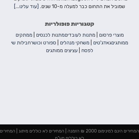
שמוביל את התחום כבר למעלה מ-10 שנים.
[עוד עלינו...]
קטגוריות פופולריות
מוצרי פרסום
|
מתנות לעובדים
מתנות לכנסים
|
ממתקים
ממותגים
גאדג'טים
|
משחקי מנהלים
|
ספורט וכושר
חבילות שי
לפסח
|
עציצים ממותגים
המחירים הינם למינימום 2000 ₪ הזמנה | המחירים לא כוללים מיתוג | המחירים
לא כוללים מע"מ