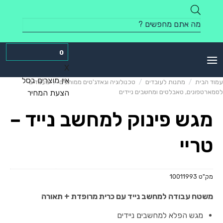
Skip
to
Products
content
search
0
X
אין מוצרים בסל
עמוד הבית
/
מתנות לעובדים
/
טכנולוגיה וגאדג'טים ממותגים
/
מעמדים
לסמארטפונים, טאבלטים ומחשבים ניידים
הצעת המחיר
מגש פינוק למחשב נייד –
טריי
מק"ט
10011993
משטח עבודה למחשב נייד עם כרית מרופדת + תאורה
מגש הפלא למחשבים ניידים