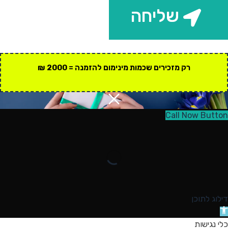
שליחה
רק מזכירים שכמות מינימום להזמנה = 2000 ₪
Call Now Button
דילוג לתוכן
תח
רגל
כלי נגישות