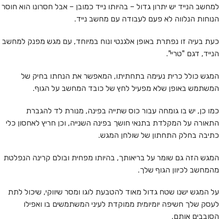
למחשב הנייד יש יתרון גדול – בהיותו נייד כמובן – אבל חסרונו הוא חוסר
הנוחות הנלווה לא פעם לעבודה עם מחשב נייד.
כעת בעיה זו נפתרת באופן אלגנטי ונוח במיוחד, עם מגש מפנק למחשב
הנייד, דגם "טריי".
המגש כולל כרית נעימה בתחתיתו, המאפשר את הנחתו בחיק של
המשתמש באופן שלא מפעיל לחץ של כובד המחשב על הגוף.
כמו כן, יש בו גומחה עבור כוס שתייה בפינה, מנורת לד להגברת
התאורה על המקלדת בתנאי חושך בפינה השנייה, וכן חריץ לאחסון כלי
כתיבה בחלק התחתון של שולחן המגש.
המגש הזה גם שומר על בריאותך, בהיותו מפחית ובולם קרינה הנפלטת
מהמחשב לכיוון הגוף שלך.
על המגש ישנו שטח גדול מאוד להטבעת לוגו ומסר שיווקי, שיכול לתת
לעסק שלך חשיפה יומיומית ממוקדת לעיני המשתמשים בו ואפילו
הסובבים אותם.