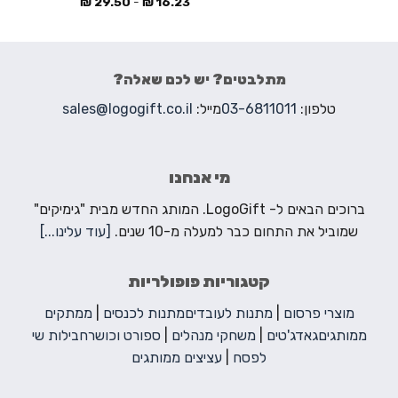
₪
29.50
-
₪
16.23
מתלבטים? יש לכם שאלה?
טלפון:
03-6811011
מייל:
sales@logogift.co.il
מי אנחנו
ברוכים הבאים ל- LogoGift. המותג החדש מבית "גימיקים"
שמוביל את התחום כבר למעלה מ-10 שנים.
[עוד עלינו...]
קטגוריות פופולריות
מוצרי פרסום
|
מתנות לעובדים
מתנות לכנסים
|
ממתקים
ממותגים
גאדג'טים
|
משחקי מנהלים
|
ספורט וכושר
חבילות שי
לפסח
|
עציצים ממותגים