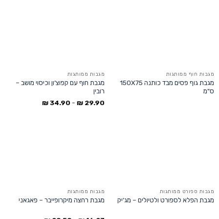
מגבות חוף ממותגות
מגבות ממותגות
מגבת גוף פסים מבד כותנה 150X75
מגבת חוף עם קפוצ’ון וכיסוי מושב –
ס"מ
רובין
₪
34.90
-
₪
29.90
מגבות ספורט ממותגות
מגבות ממותגות
מגבת הפלא לספורט ולטיולים – מג'יק
מגבת רחצה מיקרופייבר – פאגאני