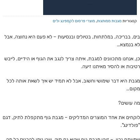
או צרו קשר בוואטסאפ לקבלת ייעוץ
קטגוריות
מגבות ממותגות
,
מוצרי פרסום לקמפינג ולים
בים, בבריכה, במלתחות, בטיולים ובנסיעות – לא פעם היא נחוצה, אבל
לא בנמצא…
כן, אנחנו מתכוונים למגבת, איתה צריך לנגב את הגוף או הידיים, לייבש
רטיבות או להסיר מאיתנו זיעה.
מגבת היא דבר שימושי וחשוב, אבל לא תמיד יש איך לשאת אותה לכל
מקום…
מה עושים?
לוקחים את אחד המוצרים המדליקים – מגבת גוף מתקפלת לתיק, דגם
"פולדינג".
שמעתם נכון – זוהי מגבת גוף שהיא גם תיק, שבו ניתן להכניס כל מה