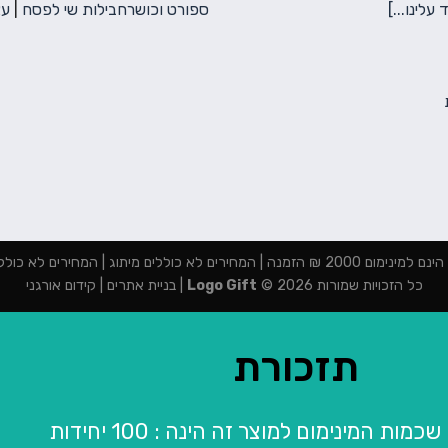
 עלינו...]
ספורט וכושר
חבילות שי לפסח
|
עצ
מנה | המחירים לא כוללים מיתוג | המחירים לא כוללים מע"מ
כל הזכויות שמורות 2026 ©
Logo Gift
|
בניית אתרים
|
קידום אורגני
תזכורת
מות המינימום למוצר זה הינה : 100 יחידות