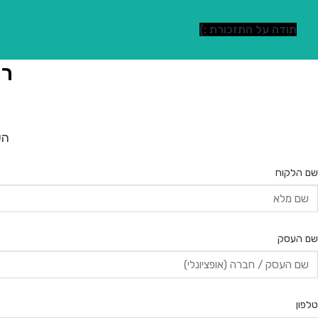
תודה על התזכורת :)
רו
הש
שם הלקוח
שם העסק
טלפון