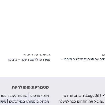
ה
מארזי שי לראש השנה
ה עם מטחנת תבלינים ופותחן –
מארז שי לראש השנה – ברביקיו
קטגוריות פופולריות
ברוכים הבאים ל- LogoGift. המותג החדש
מוצרי פרסום
|
מתנות לעובדים
מתנ
 שמוביל את התחום כבר למעלה
ממתקים ממותגים
גאדג'טים
|
משחק