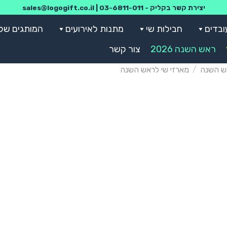
יצירת קשר בקליק -
03-6811-011
|
sales@logogift.co.il
ובדים
חבילות שי
מתנות לאירועים
המותגים שלנ
ראש השנה 2026
צור קשר
ש השנה
/
מארזי שי לראש השנה