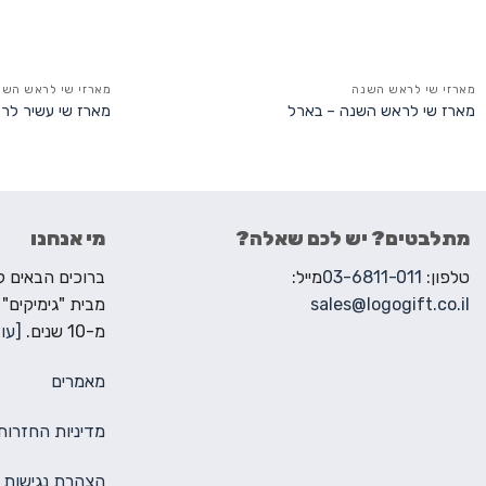
מארזי שי לראש השנה
מארזי שי לראש השנ
מארז שי לראש השנה – בארל
מארז שי עשיר לר
מתלבטים? יש לכם שאלה?
מי אנחנו
טלפון:
03-6811-011
מייל:
sales@logogift.co.il
מבית "גימיקים"
מ-10 שנים.
[עוד
מאמרים
מדיניות החזרות
הצהרת נגישות