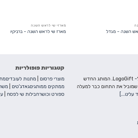
ה
מארזי שי לראש השנה
אש השנה – מגדל
מארז שי לראש השנה – ברביקיו
קטגוריות פופולריות
ברוכים הבאים ל- LogoGift. המותג החדש
מוצרי פרסום
|
מתנות לעובדים
מתנ
 שמוביל את התחום כבר למעלה
ממתקים ממותגים
גאדג'טים
|
משחק
 עלינו...]
ספורט וכושר
חבילות שי לפסח
|
עצ