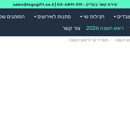
יצירת קשר בקליק -
03-6811-011
|
sales@logogift.co.il
ובדים
חבילות שי
מתנות לאירועים
המותגים שלנ
ראש השנה 2026
צור קשר
ש השנה
/
מארזי שי לראש השנה