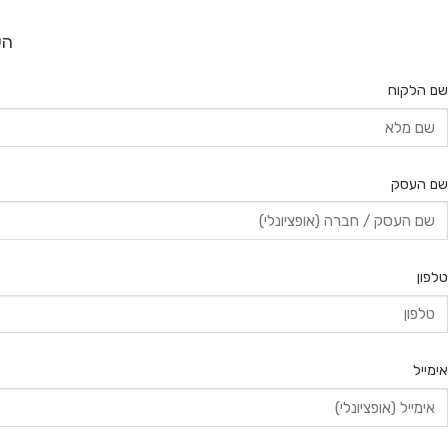
הש
שם הלקוח
שם העסק
טלפון
אימייל