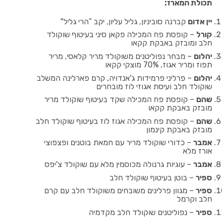
תכולת המארז:
יין אדום
קברנה סוביניון, גליל עליון, יקב ”הרי גליל"
קורל
– קופסת פח המכילה פקאן סיני בעיטוף שוקולד
חלב ומובזק באבקת קקאו
יהלום
– מבחר נפוליטנים משוקולד מריר קלאסי, מריר
תפוז ומריר אגוז, 70% מוצקי קקאו
יהלום
– פרליני פרמידות ג'אנדויה, קרם פארלינה המשלב
שוקולד חלב ועיסת אגוזי לוז מובחרים
שהם
– קופסת פח המכילה שקד בעיטוף שוקולד מריר
מובזק באבקת קקאו
שהם
– קופסת פח המכילה אגוז לוז בעיטוף שוקולד חלב
מובזק באבקת קינמון
אמבר
– כדורי שוקולד מריר עם חמאת בוטנים ופצפוצי
אורז מלא
אמבר
– עוגיות גרנולה מכוסמין מלא עם שוקולד צ'יפס
ספיר
– בוטן בעיטוף שוקולד חלב
ספיר
– מגוון פרלינים משובחים משוקולד חלב עם קרם
חלב וקרמל
ספיר
– נפוליטנים שוקולד חלב מקדמיה