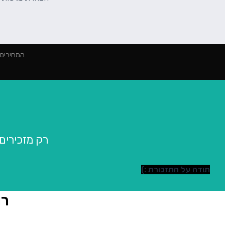
המחירים הינם למינימום 2000 ₪ הז
רק מזכירים שכ
תודה על התזכורת :)
רו