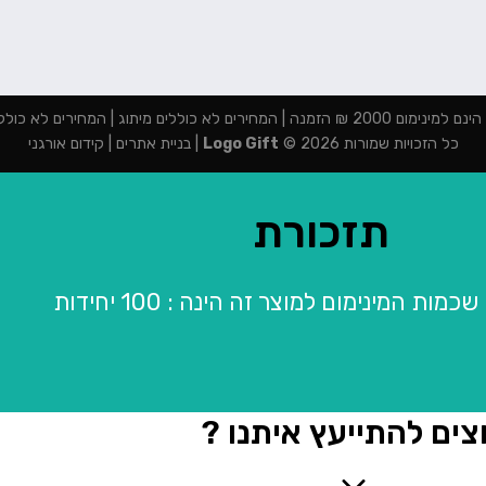
מנה | המחירים לא כוללים מיתוג | המחירים לא כוללים מע"מ
כל הזכויות שמורות 2026 ©
Logo Gift
|
בניית אתרים
|
קידום אורגני
תזכורת
מות המינימום למוצר זה הינה : 100 יחידות
צים להתייעץ איתנו ?