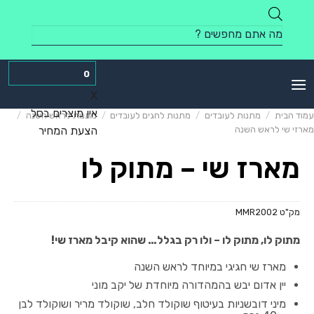
Skip
to
Products
content
search
0
X
אין מוצרים בסל
עמוד הבית
/
מתנות לעובדים
/
מתנות לחגים לעובדים
/
מתנות לראש השנה
/
מארזי שי לראש השנה
הצעת המחיר
מארז שי – מתוק לו
מק"ט
MMR2002
מתוק לו, מתוק לו – ולו רק בגלל… שהוא קיבל מארז שי!
מארז שי חגיגי במיוחד לראש השנה
יין אדום יבש בהמהדורה מיוחדת של יקב מוני
מיני דובשניות בעיטוף שוקולד חלב, שוקולד מריר ושוקולד לבן