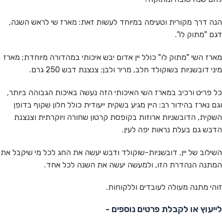
הנה דרך מקורית וטעימה במיוחד לעשות זאת: מארז שי לראש השנה,
דגם "מתוק לו".
מארז השי "מתוק לו" כולל יין אדום יבש איכותי במהדורה מיוחדת; מארז
מיני דובשניות בשוקולד חלב, מריר ולבן; צנצנת דבש 250 גרם.
כל פריט ורכיב במארז השי האיכותי הזה נעשה באיכות הגבוהה ביותר,
וגם נארז בהידור רב: היין מגיע בשקית ייעודית כולל חלון שקוף בדופן
השקית, הדובשניות ארוזות בקופסת קרטון שחורה ויוקרתית וצנצנת
הדבש גם בעלת נראות יפה לעין.
השילוב של יין, דובשניות-שוקולד ודבש יעשה את החג לכל מי שיקבל את
המתנה הנהדרת הזו, ולמעשה יעשה את השנה לכל אחד.
זוהי מתנה מעולה לעובדים וללקוחות.
לייעוץ או לקבלת פרטים נוספים -