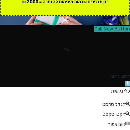
רק מזכירים שכמות מינימום להזמנה = 2000 ₪
Call Now Button
דילוג לתוכן
תח
רגל
כלי נגישות
גישות
הגדל טקסט
הקטן טקסט
גווני אפור