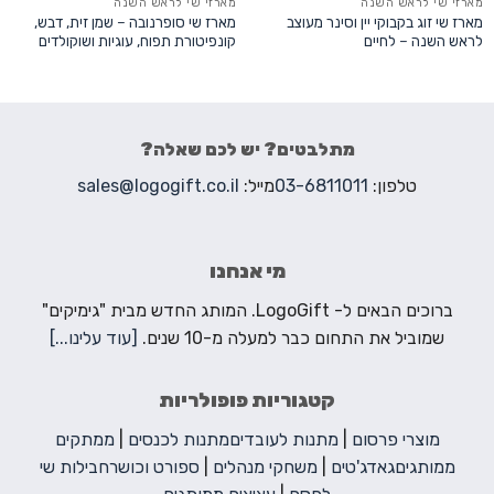
מארזי שי לראש השנה
מארזי שי לראש השנה
מארז שי זוג בקבוקי יין וסינר מעוצב
מארז שי סופרנובה – שמן זית, דבש,
לראש השנה – לחיים
קונפיטורת תפוח, עוגיות ושוקולדים
מתלבטים? יש לכם שאלה?
טלפון:
03-6811011
מייל:
sales@logogift.co.il
מי אנחנו
ברוכים הבאים ל- LogoGift. המותג החדש מבית "גימיקים"
שמוביל את התחום כבר למעלה מ-10 שנים.
[עוד עלינו...]
קטגוריות פופולריות
מוצרי פרסום
|
מתנות לעובדים
מתנות לכנסים
|
ממתקים
ממותגים
גאדג'טים
|
משחקי מנהלים
|
ספורט וכושר
חבילות שי