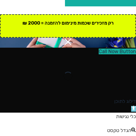
רק מזכירים שכמות מינימום להזמנה = 2000 ₪
Call Now Button
דילוג לתוכן
תח
רגל
כלי נגישות
גישות
הגדל טקסט