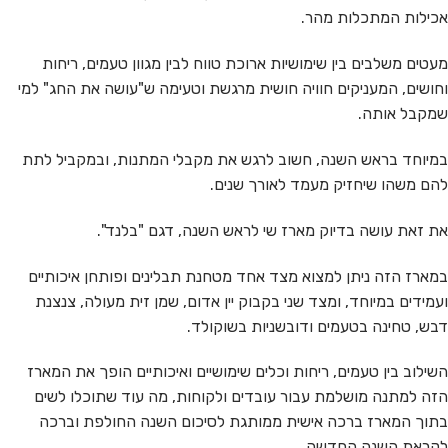
אכילות המתכלות מהר.
מעטים משלבים בין שימושיות ארוכת טווח לבין מגוון טעמים, ריחות
וחושים, המעניקים חוויה חושית מרגשת וטעימה ש"עושה את החג" למי
שמקבל אותה.
במיוחד בראש השנה, חשוב לרגש את מקבלי המתנות, ובמקביל לתת
להם משהו שיחזיק מעמד לאורך שנים.
את זאת עושה בדיוק מארז שי לראש השנה, דגם "בלנד".
במארז הזה ניתן למצוא מצד אחד מטחנת תבלינים ופותחן איכותיים
ועמידים במיוחד, ומצד שני בקבוק יין אדום, שמן זית מעולה, צנצנת
דבש, טחינה בטעמים ודובשניות בשוקולד.
השילוב בין טעמים, ריחות וכלים שימושיים ואיכותיים הופך את המארז
הזה למתנה מושלמת עבור עובדים ולקוחות, מה עוד שתוכלו לשים
בתוך המארז ברכה אישית ממותגת לסיכום השנה החולפת וברכה
לקראת השנה החדשה.