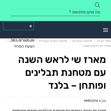
Skip
to
Products
content
search
0
X
אין מוצרים בסל
עמוד הבית
/
מתנות לעובדים
/
מתנות לחגים לעובדים
/
מתנות לראש השנה
/
מארזי שי לראש השנה
הצעת המחיר
מארז שי לראש השנה
עם מטחנת תבלינים
ופותחן – בלנד
מק"ט
MMR2014
מארז שי טעים בטירוף עם מטחנת תבלינים ופותחן איכותיים