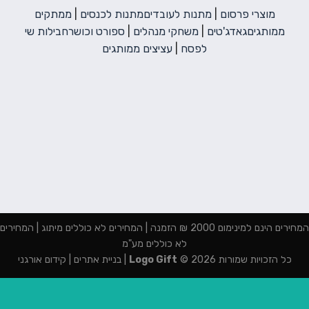
מוצרי פרסום
|
מתנות לעובדים
מתנות לכנסים
|
ממתקים
ממותגים
גאדג'טים
|
משחקי מנהלים
|
ספורט וכושר
חבילות שי
לפסח
|
עציצים ממותגים
המחירים הינם למינימום 2000 ₪ הזמנה | המחירים לא כוללים מיתוג | המחירים
לא כוללים מע"מ
כל הזכויות שמורות 2026 ©
Logo Gift
|
בניית אתרים
|
קידום אורגני