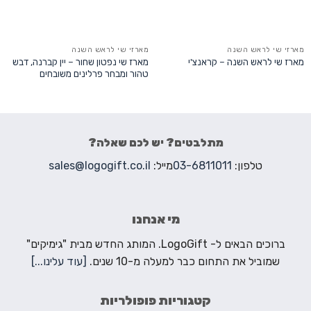
מארזי שי לראש השנה
מארזי שי לראש השנה
מארז שי נפטון שחור – יין קברנה, דבש
מארז שי לראש השנה – קראנצ'י
טהור ומבחר פרלינים משובחים
מתלבטים? יש לכם שאלה?
טלפון:
03-6811011
מייל:
sales@logogift.co.il
מי אנחנו
ברוכים הבאים ל- LogoGift. המותג החדש מבית "גימיקים"
שמוביל את התחום כבר למעלה מ-10 שנים.
[עוד עלינו...]
קטגוריות פופולריות