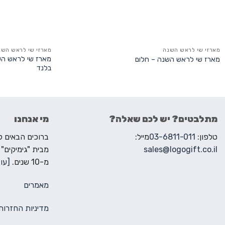
מארזי שי לראש השנה
מארזי שי לראש השנ
מארז שי לראש השנ
מארז שי לראש השנה – חלום
בלנד
מתלבטים? יש לכם שאלה?
מי אנחנו
טלפון:
03-6811-011
מייל:
sales@logogift.co.il
מבית "גימיקים"
מ-10 שנים.
[עוד
מאמרים
מדיניות החזרות