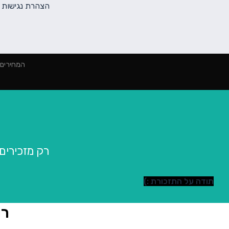
הצהרת נגישות
המחירים הינם למינימום 2000 ₪ הז
רק מזכירים שכ
תודה על התזכורת :)
רו