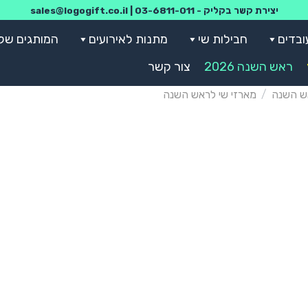
יצירת קשר בקליק -
03-6811-011
|
sales@logogift.co.il
ובדים
חבילות שי
מתנות לאירועים
המותגים שלנ
ראש השנה 2026
צור קשר
ש השנה
/
מארזי שי לראש השנה