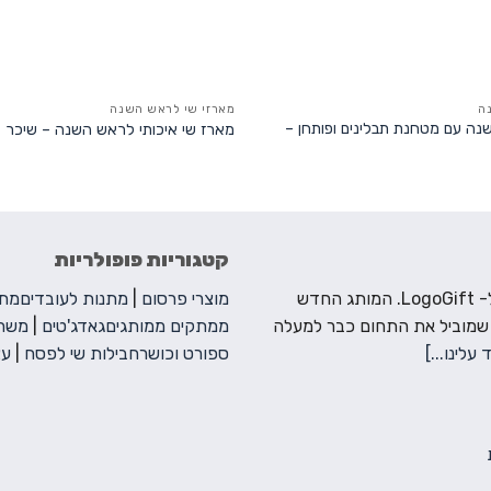
ה
מארזי שי לראש השנה
ה עם מטחנת תבלינים ופותחן –
מארז שי איכותי לראש השנה – שיכר
קטגוריות פופולריות
ברוכים הבאים ל- LogoGift. המותג החדש
מוצרי פרסום
|
מתנות לעובדים
מתנ
 שמוביל את התחום כבר למעלה
ממתקים ממותגים
גאדג'טים
|
משחק
 עלינו...]
ספורט וכושר
חבילות שי לפסח
|
עצ