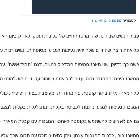
או צרו קשר בוואטסאפ לקבלת ייעוץ
קטגוריה
מתנות ליום האישה
עבור הנשים שבחיינו, שהן מרכז החיים של כל בית ועסק, לא רק ביום ה
כל אחת רוצה שהידיים שלה יהיה נעימות למגיע ומטופחות, ונשים רבות 
לשם כך בדיוק ישנו מארז הטיפוח המדליק לנשים, דגם "תמיד אישה", על 
המארז היפה והמהודר הזה יעזור לכל אחת לשמור על ידיים מושלמות: המארז כולל 3 מגבות ידיים שארוזות בתוך כלי מתכת שימושי, מראת כיס עגול
כל המארז מגיע בתוך קופסת פח מהודרת ומעוצבת בצורה יפיפייה, כול
המגבות נעימות למגע, ניתנות לכביסה בקלות, ומתגלגלות בקלות למצב ש
גם אם לא רוצים להשתמש בקופסה לאחסון המגבות עם קבלת המארז – 
המארז כולו, לרבות המגבות עצמן, ניתן למיתוג בולט עם הלוגו שלך עליו.