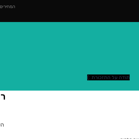
המחירים הינם למינימום 2000 ₪ הז
תודה על התזכורת :)
רו
הש