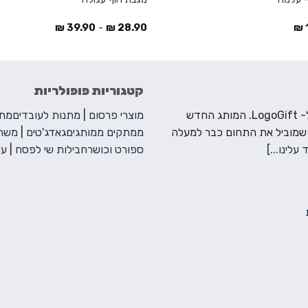
₪
39.90
-
₪
28.90
₪
קטגוריות פופולריות
ברוכים הבאים ל- LogoGift. המותג החדש
מוצרי פרסום
|
מתנות לעובדים
מתנ
 שמוביל את התחום כבר למעלה
ממתקים ממותגים
גאדג'טים
|
משחק
 עלינו...]
ספורט וכושר
חבילות שי לפסח
|
עצ