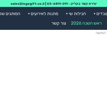
יצירת קשר בקליק -
03-6811-011
|
sales@logogift.co.il
ובדים
חבילות שי
מתנות לאירועים
המותגים שלנ
ראש השנה 2026
צור קשר
 האישה